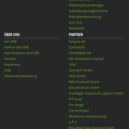
Waffensachverständige
Ausbildungsmöglichkeiten
Erbwaffenblockierung
A.E.C.A.C.
Newsletter
ÜBER UNS
PARTNER
Der VDB
Ampere AG
Partner des VDB
CarFleet24
Das Präsidium des VDB
CRONBANK AG
Kontakt
Der Sicherheits-Checker
Impressum
GGA
AGB
GrantLift GmbH
Datenschutzerklärung
HQS GmbH
IWA OutdoorClassics
KVoptimal.de GmbH
OverNight Express & Logistics GmbH
PiP Laser
Pro Image
ProvenExpert
Rechtliche Unterstützung
A.T.U.
BSG-Wüst Data Security GmbH