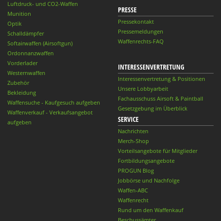
Luftdruck- und CO2-Waffen
PRESSE
Munition
Pressekontakt
Optik
Pressemeldungen
Schalldämpfer
Waffenrechts-FAQ
Softairwaffen (Airsoftgun)
Ordonnanzwaffen
Vorderlader
INTERESSENVERTRETUNG
Westernwaffen
Interessenvertretung & Positionen
Zubehör
Unsere Lobbyarbeit
Bekleidung
Fachausschuss Airsoft & Paintball
Waffensuche - Kaufgesuch aufgeben
Gesetzgebung im Überblick
Waffenverkauf - Verkaufsangebot
SERVICE
aufgeben
Nachrichten
Merch-Shop
Vorteilsangebote für Mitglieder
Fortbildungsangebote
PROGUN Blog
Jobbörse und Nachfolge
Waffen-ABC
Waffenrecht
Rund um den Waffenkauf
Beschussämter