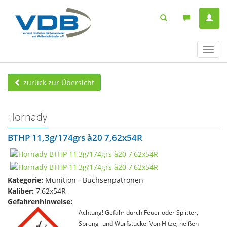
Navig
ein-/
zurück zur Übersicht
Hornady
BTHP 11,3g/174grs à20 7,62x54R
Kategorie:
Munition - Büchsenpatronen
Kaliber:
7,62x54R
Gefahrenhinweise:
Achtung! Gefahr durch Feuer oder Splitter,
Spreng- und Wurfstücke. Von Hitze, heißen