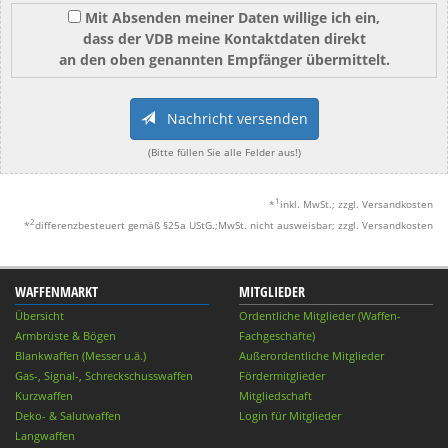
Mit Absenden meiner Daten willige ich ein,
dass der VDB meine Kontaktdaten direkt
an den oben genannten Empfänger übermittelt.
Nachricht versenden
(Bitte füllen Sie alle Felder aus!)
1
*
inkl. MwSt.; zzgl. Versandkosten
2
*
differenzbesteuert gemäß §25a UStG.;MwSt. nicht ausweisbar; zzgl. Versandkosten
WAFFENMARKT
MITGLIEDER
Übersicht
Ordentliche Mitglieder (Waffen-
Armbrüste & Bögen
Fachgeschäfte)
Blankwaffen (Messer u.ä.)
Außerordentliche Mitglieder
Gas-, Signal-, Schreckschusswaffen
Fördermitglieder
Kurzwaffen
Mitgliedschaft
Deko- & Salutwaffen
Login für Mitglieder
Langwaffen