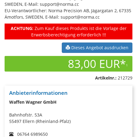
SWEDEN, E-Mail: support@norma.cc
EU-Verantwortlicher: Norma Precision AB, Jägargatan 2, 67335
Ämotfors, SWEDEN, E-Mail: support@norma.cc
ACHTUNG:
Zum Kauf dieses Produkts ist die Vorlage der
Erwerbsberechtigung erforderlich !!!
Dieses Angebot ausdrucken
83,00 EUR*
1
Artikelnr.:
212729
Anbieterinformationen
Waffen Wagner GmbH
Bahnhofstr. 53A
55497 Ellern (Rheinland-Pfalz)
06764 6989650