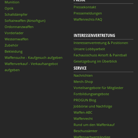
Munition
Pressekontakt
Optik
Pressemeldungen
Schalldämpfer
Waffenrechts-FAQ
Softairwaffen (Airsoftgun)
Ordonnanzwaffen
Vorderlader
INTERESSENVERTRETUNG
Westernwaffen
Interessenvertretung & Positionen
Zubehör
Unsere Lobbyarbeit
Bekleidung
Fachausschuss Airsoft & Paintball
Waffensuche - Kaufgesuch aufgeben
Gesetzgebung im Überblick
Waffenverkauf - Verkaufsangebot
SERVICE
aufgeben
Nachrichten
Merch-Shop
Vorteilsangebote für Mitglieder
Fortbildungsangebote
PROGUN Blog
Jobbörse und Nachfolge
Waffen-ABC
Waffenrecht
Rund um den Waffenkauf
Beschussämter
Waffensachverständige