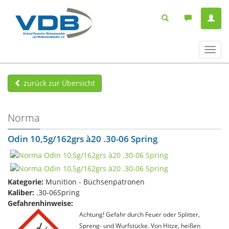
Navig
ein-/
zurück zur Übersicht
Norma
Odin 10,5g/162grs à20 .30-06 Spring
Kategorie:
Munition - Büchsenpatronen
Kaliber:
.30-06Spring
Gefahrenhinweise:
Achtung! Gefahr durch Feuer oder Splitter,
Spreng- und Wurfstücke. Von Hitze, heißen