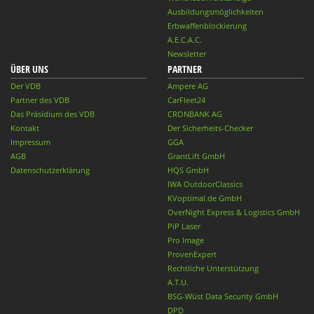
Ausbildungsmöglichkeiten
Erbwaffenblockierung
A.E.C.A.C.
Newsletter
ÜBER UNS
PARTNER
Der VDB
Ampere AG
Partner des VDB
CarFleet24
Das Präsidium des VDB
CRONBANK AG
Kontakt
Der Sicherheits-Checker
Impressum
GGA
AGB
GrantLift GmbH
Datenschutzerklärung
HQS GmbH
IWA OutdoorClassics
KVoptimal.de GmbH
OverNight Express & Logistics GmbH
PiP Laser
Pro Image
ProvenExpert
Rechtliche Unterstützung
A.T.U.
BSG-Wüst Data Security GmbH
DPD