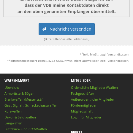
dass der VDB meine Kontaktdaten direkt
an den oben genannten Empfänger übermittelt.
Nachricht versenden
(Bitte füllen Sie alle Felder aus!)
1
*
inkl. MwSt.; zzgl. Versandkosten
2
*
differenzbesteuert gemäß §25a UStG.;MwSt. nicht ausweisbar; zzgl. Versandkosten
WAFFENMARKT
MITGLIEDER
Übersicht
Ordentliche Mitglieder (Waffen-
Armbrüste & Bögen
Fachgeschäfte)
Blankwaffen (Messer u.ä.)
Außerordentliche Mitglieder
Gas-, Signal-, Schreckschusswaffen
Fördermitglieder
Kurzwaffen
Mitgliedschaft
Deko- & Salutwaffen
Login für Mitglieder
Langwaffen
Luftdruck- und CO2-Waffen
PRESSE