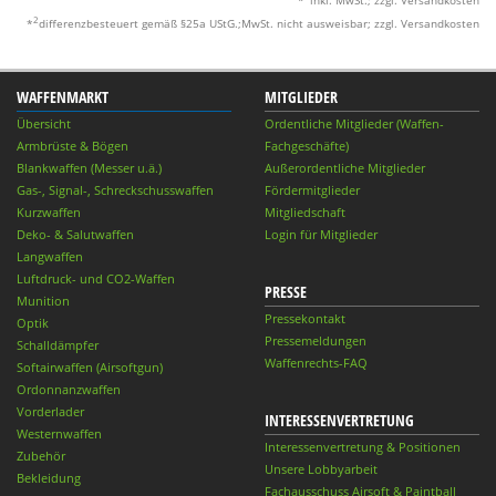
2
*
differenzbesteuert gemäß §25a UStG.;MwSt. nicht ausweisbar; zzgl. Versandkosten
WAFFENMARKT
MITGLIEDER
Übersicht
Ordentliche Mitglieder (Waffen-
Armbrüste & Bögen
Fachgeschäfte)
Blankwaffen (Messer u.ä.)
Außerordentliche Mitglieder
Gas-, Signal-, Schreckschusswaffen
Fördermitglieder
Kurzwaffen
Mitgliedschaft
Deko- & Salutwaffen
Login für Mitglieder
Langwaffen
Luftdruck- und CO2-Waffen
PRESSE
Munition
Pressekontakt
Optik
Pressemeldungen
Schalldämpfer
Waffenrechts-FAQ
Softairwaffen (Airsoftgun)
Ordonnanzwaffen
Vorderlader
INTERESSENVERTRETUNG
Westernwaffen
Interessenvertretung & Positionen
Zubehör
Unsere Lobbyarbeit
Bekleidung
Fachausschuss Airsoft & Paintball