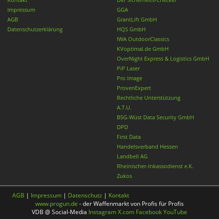
Impressum
GGA
AGB
GrantLift GmbH
Datenschutzerklärung
HQS GmbH
IWA OutdoorClassics
KVoptimal.de GmbH
OverNight Express & Logistics GmbH
PiP Laser
Pro Image
ProvenExpert
Rechtliche Unterstützung
A.T.U.
BSG-Wüst Data Security GmbH
DPD
First Data
Handelsverband Hessen
Landbell AG
Rheinischer-Inkassodienst e.K.
Zukos
AGB
|
Impressum
|
Datenschutz
|
Kontakt
www.progun.de
- der Waffenmarkt von Profis für Profis
VDB @ Social-Media
Instagram
X.com
Facebook
YouTube