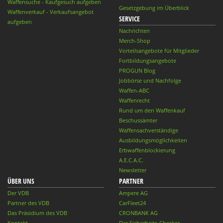
Waffensuche - Kaufgesuch aufgeben
Gesetzgebung im Überblick
Waffenverkauf - Verkaufsangebot
SERVICE
aufgeben
Nachrichten
Merch-Shop
Vorteilsangebote für Mitglieder
Fortbildungsangebote
PROGUN Blog
Jobbörse und Nachfolge
Waffen-ABC
Waffenrecht
Rund um den Waffenkauf
Beschussämter
Waffensachverständige
Ausbildungsmöglichkeiten
Erbwaffenblockierung
A.E.C.A.C.
Newsletter
ÜBER UNS
PARTNER
Der VDB
Ampere AG
Partner des VDB
CarFleet24
Das Präsidium des VDB
CRONBANK AG
Kontakt
Der Sicherheits-Checker