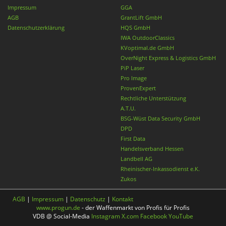
Impressum
GGA
AGB
GrantLift GmbH
Datenschutzerklärung
HQS GmbH
IWA OutdoorClassics
KVoptimal.de GmbH
OverNight Express & Logistics GmbH
PiP Laser
Pro Image
ProvenExpert
Rechtliche Unterstützung
A.T.U.
BSG-Wüst Data Security GmbH
DPD
First Data
Handelsverband Hessen
Landbell AG
Rheinischer-Inkassodienst e.K.
Zukos
AGB
|
Impressum
|
Datenschutz
|
Kontakt
www.progun.de
- der Waffenmarkt von Profis für Profis
VDB @ Social-Media
Instagram
X.com
Facebook
YouTube