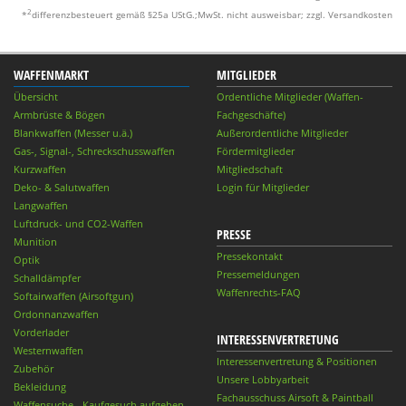
2
*
differenzbesteuert gemäß §25a UStG.;MwSt. nicht ausweisbar; zzgl. Versandkosten
WAFFENMARKT
MITGLIEDER
Übersicht
Ordentliche Mitglieder (Waffen-
Armbrüste & Bögen
Fachgeschäfte)
Blankwaffen (Messer u.ä.)
Außerordentliche Mitglieder
Gas-, Signal-, Schreckschusswaffen
Fördermitglieder
Kurzwaffen
Mitgliedschaft
Deko- & Salutwaffen
Login für Mitglieder
Langwaffen
Luftdruck- und CO2-Waffen
PRESSE
Munition
Pressekontakt
Optik
Pressemeldungen
Schalldämpfer
Waffenrechts-FAQ
Softairwaffen (Airsoftgun)
Ordonnanzwaffen
Vorderlader
INTERESSENVERTRETUNG
Westernwaffen
Interessenvertretung & Positionen
Zubehör
Unsere Lobbyarbeit
Bekleidung
Fachausschuss Airsoft & Paintball
Waffensuche - Kaufgesuch aufgeben