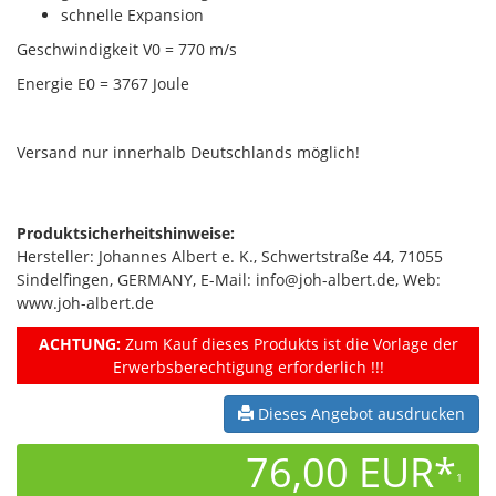
schnelle Expansion
Geschwindigkeit V0 = 770 m/s
Energie E0 = 3767 Joule
Versand nur innerhalb Deutschlands möglich!
Produktsicherheitshinweise:
Hersteller: Johannes Albert e. K., Schwertstraße 44, 71055
Sindelfingen, GERMANY, E-Mail: info@joh-albert.de, Web:
www.joh-albert.de
ACHTUNG:
Zum Kauf dieses Produkts ist die Vorlage der
Erwerbsberechtigung erforderlich !!!
Dieses Angebot ausdrucken
76,00 EUR*
1