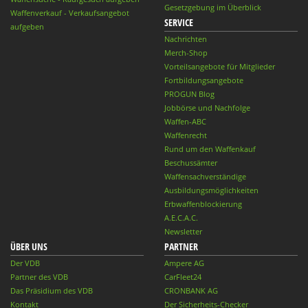
Gesetzgebung im Überblick
Waffenverkauf - Verkaufsangebot
SERVICE
aufgeben
Nachrichten
Merch-Shop
Vorteilsangebote für Mitglieder
Fortbildungsangebote
PROGUN Blog
Jobbörse und Nachfolge
Waffen-ABC
Waffenrecht
Rund um den Waffenkauf
Beschussämter
Waffensachverständige
Ausbildungsmöglichkeiten
Erbwaffenblockierung
A.E.C.A.C.
Newsletter
ÜBER UNS
PARTNER
Der VDB
Ampere AG
Partner des VDB
CarFleet24
Das Präsidium des VDB
CRONBANK AG
Kontakt
Der Sicherheits-Checker