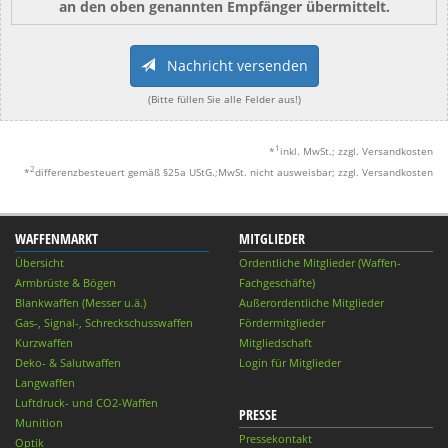
an den oben genannten Empfänger übermittelt.
Nachricht versenden
(Bitte füllen Sie alle Felder aus!)
1
*
inkl. MwSt.; zzgl. Versandkosten
2
*
differenzbesteuert gemäß §25a UStG.;MwSt. nicht ausweisbar; zzgl. Versandkosten
WAFFENMARKT
MITGLIEDER
Übersicht
Ordentliche Mitglieder (Waffen-
Armbrüste & Bögen
Fachgeschäfte)
Blankwaffen (Messer u.ä.)
Außerordentliche Mitglieder
Gas-, Signal-, Schreckschusswaffen
Fördermitglieder
Kurzwaffen
Mitgliedschaft
Deko- & Salutwaffen
Login für Mitglieder
Langwaffen
Luftdruck- und CO2-Waffen
PRESSE
Munition
Pressekontakt
Optik