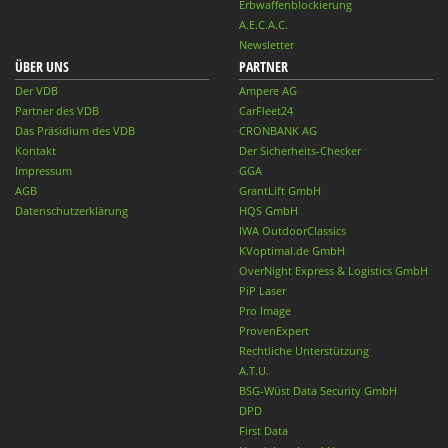
Erbwaffenblockierung
A.E.C.A.C.
Newsletter
ÜBER UNS
PARTNER
Der VDB
Ampere AG
Partner des VDB
CarFleet24
Das Präsidium des VDB
CRONBANK AG
Kontakt
Der Sicherheits-Checker
Impressum
GGA
AGB
GrantLift GmbH
Datenschutzerklärung
HQS GmbH
IWA OutdoorClassics
KVoptimal.de GmbH
OverNight Express & Logistics GmbH
PiP Laser
Pro Image
ProvenExpert
Rechtliche Unterstützung
A.T.U.
BSG-Wüst Data Security GmbH
DPD
First Data