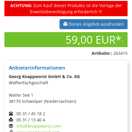
ACHTUNG:
Zum Kauf dieses Produkts ist die Vorlage der
Erwerbsberechtigung erforderlich !!!
Dieses Angebot ausdrucken
59,00 EUR*
1
Artikelnr.:
263415
Anbieterinformationen
Georg Knappworst GmbH & Co. KG
Waffenfachgeschäft
Waller See 1
38179 Schwülper (Niedersachsen)
05 31 / 45 18 2
05 31 / 13 40 4
info@knappworst.com