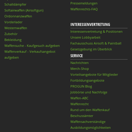
Pressemeldungen
Schalldämpfer
Waffenrechts-FAQ
Softairwaffen (Airsoftgun)
Ordonnanzwaffen
Vorderlader
INTERESSENVERTRETUNG
Westernwaffen
Interessenvertretung & Positionen
Zubehör
Unsere Lobbyarbeit
Bekleidung
Fachausschuss Airsoft & Paintball
Waffensuche - Kaufgesuch aufgeben
Gesetzgebung im Überblick
Waffenverkauf - Verkaufsangebot
SERVICE
aufgeben
Nachrichten
Merch-Shop
Vorteilsangebote für Mitglieder
Fortbildungsangebote
PROGUN Blog
Jobbörse und Nachfolge
Waffen-ABC
Waffenrecht
Rund um den Waffenkauf
Beschussämter
Waffensachverständige
Ausbildungsmöglichkeiten