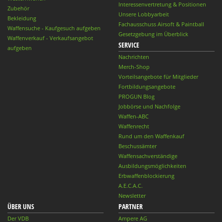
Interessenvertretung & Positionen
Zubehör
Unsere Lobbyarbeit
Bekleidung
Fachausschuss Airsoft & Paintball
Waffensuche - Kaufgesuch aufgeben
Gesetzgebung im Überblick
Waffenverkauf - Verkaufsangebot
SERVICE
aufgeben
Nachrichten
Merch-Shop
Vorteilsangebote für Mitglieder
Fortbildungsangebote
PROGUN Blog
Jobbörse und Nachfolge
Waffen-ABC
Waffenrecht
Rund um den Waffenkauf
Beschussämter
Waffensachverständige
Ausbildungsmöglichkeiten
Erbwaffenblockierung
A.E.C.A.C.
Newsletter
ÜBER UNS
PARTNER
Der VDB
Ampere AG