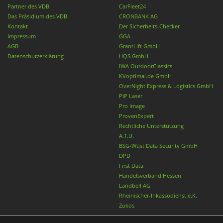
Partner des VDB
CarFleet24
Das Präsidium des VDB
CRONBANK AG
Kontakt
Der Sicherheits-Checker
Impressum
GGA
AGB
GrantLift GmbH
Datenschutzerklärung
HQS GmbH
IWA OutdoorClassics
KVoptimal.de GmbH
OverNight Express & Logistics GmbH
PiP Laser
Pro Image
ProvenExpert
Rechtliche Unterstützung
A.T.U.
BSG-Wüst Data Security GmbH
DPD
First Data
Handelsverband Hessen
Landbell AG
Rheinischer-Inkassodienst e.K.
Zukos