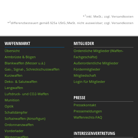
1
*
inkl. MwSt.; zzgl. Versandkosten
2
*
differenzbesteuert gemäß §25a UStG.;MwSt. nicht ausweisbar; zzgl. Versandkosten
WAFFENMARKT
MITGLIEDER
Übersicht
Ordentliche Mitglieder (Waffen-
Armbrüste & Bögen
Fachgeschäfte)
Blankwaffen (Messer u.ä.)
Außerordentliche Mitglieder
Gas-, Signal-, Schreckschusswaffen
Fördermitglieder
Kurzwaffen
Mitgliedschaft
Deko- & Salutwaffen
Login für Mitglieder
Langwaffen
Luftdruck- und CO2-Waffen
PRESSE
Munition
Pressekontakt
Optik
Pressemeldungen
Schalldämpfer
Waffenrechts-FAQ
Softairwaffen (Airsoftgun)
Ordonnanzwaffen
Vorderlader
INTERESSENVERTRETUNG
Westernwaffen