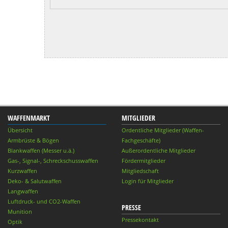
WAFFENMARKT
MITGLIEDER
Übersicht
Ordentliche Mitglieder (Waffen-
Armbrüste & Bögen
Fachgeschäfte)
Blankwaffen (Messer u.ä.)
Außerordentliche Mitglieder
Gas-, Signal-, Schreckschusswaffen
Fördermitglieder
Kurzwaffen
Mitgliedschaft
Deko- & Salutwaffen
Login für Mitglieder
Langwaffen
Luftdruck- und CO2-Waffen
PRESSE
Munition
Pressekontakt
Optik