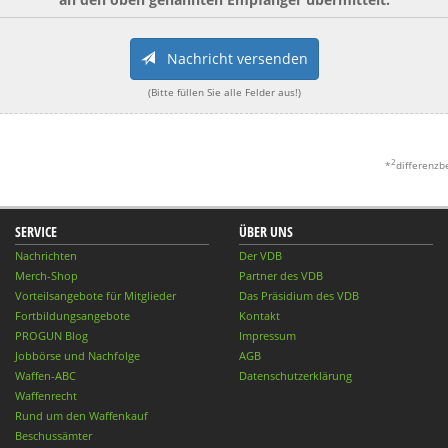
Nachricht versenden
(Bitte füllen Sie alle Felder aus!)
2
*
differenzb
SERVICE
ÜBER UNS
Nachrichten
Der VDB
Merch-Shop
Partner des VDB
Vorteilsangebote für Mitglieder
Das Präsidium des VDB
Fortbildungsangebote
Kontakt
PROGUN Blog
Impressum
Jobbörse und Nachfolge
AGB
Waffen-ABC
Datenschutzerklärung
Waffenrecht
Rund um den Waffenkauf
Beschussämter