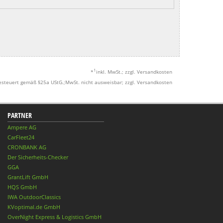
1
*
inkl. MwSt.; zzgl. Versandkosten
esteuert gemäß §25a UStG.;MwSt. nicht ausweisbar; zzgl. Versandkosten
PARTNER
Ampere AG
CarFleet24
CRONBANK AG
Der Sicherheits-Checker
GGA
GrantLift GmbH
HQS GmbH
IWA OutdoorClassics
KVoptimal.de GmbH
OverNight Express & Logistics GmbH