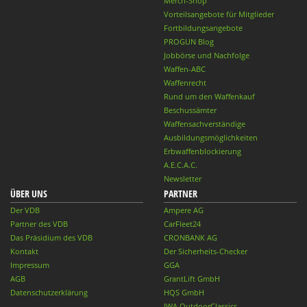
Merch-Shop
Vorteilsangebote für Mitglieder
Fortbildungsangebote
PROGUN Blog
Jobbörse und Nachfolge
Waffen-ABC
Waffenrecht
Rund um den Waffenkauf
Beschussämter
Waffensachverständige
Ausbildungsmöglichkeiten
Erbwaffenblockierung
A.E.C.A.C.
Newsletter
ÜBER UNS
PARTNER
Der VDB
Ampere AG
Partner des VDB
CarFleet24
Das Präsidium des VDB
CRONBANK AG
Kontakt
Der Sicherheits-Checker
Impressum
GGA
AGB
GrantLift GmbH
Datenschutzerklärung
HQS GmbH
IWA OutdoorClassics