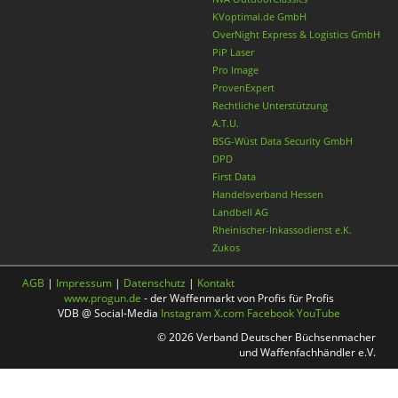
KVoptimal.de GmbH
OverNight Express & Logistics GmbH
PiP Laser
Pro Image
ProvenExpert
Rechtliche Unterstützung
A.T.U.
BSG-Wüst Data Security GmbH
DPD
First Data
Handelsverband Hessen
Landbell AG
Rheinischer-Inkassodienst e.K.
Zukos
AGB
|
Impressum
|
Datenschutz
|
Kontakt
www.progun.de
- der Waffenmarkt von Profis für Profis
VDB @ Social-Media
Instagram
X.com
Facebook
YouTube
© 2026 Verband Deutscher Büchsenmacher
und Waffenfachhändler e.V.