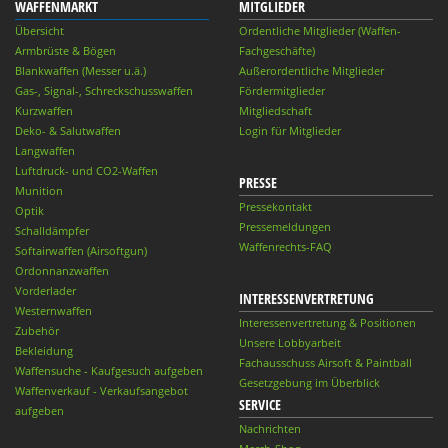
WAFFENMARKT
MITGLIEDER
Übersicht
Ordentliche Mitglieder (Waffen-
Armbrüste & Bögen
Fachgeschäfte)
Blankwaffen (Messer u.ä.)
Außerordentliche Mitglieder
Gas-, Signal-, Schreckschusswaffen
Fördermitglieder
Kurzwaffen
Mitgliedschaft
Deko- & Salutwaffen
Login für Mitglieder
Langwaffen
Luftdruck- und CO2-Waffen
PRESSE
Munition
Pressekontakt
Optik
Pressemeldungen
Schalldämpfer
Waffenrechts-FAQ
Softairwaffen (Airsoftgun)
Ordonnanzwaffen
Vorderlader
INTERESSENVERTRETUNG
Westernwaffen
Interessenvertretung & Positionen
Zubehör
Unsere Lobbyarbeit
Bekleidung
Fachausschuss Airsoft & Paintball
Waffensuche - Kaufgesuch aufgeben
Gesetzgebung im Überblick
Waffenverkauf - Verkaufsangebot
SERVICE
aufgeben
Nachrichten