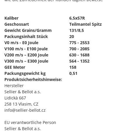
Kaliber
6,5x57R
Geschossart
Teilmantel Spitz
Gewicht Grains/Gramm
131/8,5
Packungsinhalt Stück
20
V0 m/s - E0 Joule
775 - 2553
V100 m/s - E100 Joule
700 - 2085
V200 m/s – E200 Joule
630 - 1688
V300 m/s – E300 Joule
564 - 1352
GEE Meter
158
Packungsgewicht kg
0,51
Produktsicherheitshinweise:
Hersteller
Sellier & Bellot a.s.
Lidickà 667
258 13 Vlasim, CZ
info@sellier-bellot.cz
EU verantwortliche Person
Sellier & Bellot a.s.