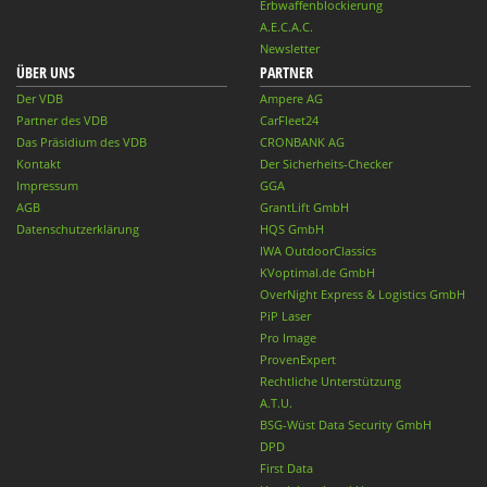
Erbwaffenblockierung
A.E.C.A.C.
Newsletter
ÜBER UNS
PARTNER
Der VDB
Ampere AG
Partner des VDB
CarFleet24
Das Präsidium des VDB
CRONBANK AG
Kontakt
Der Sicherheits-Checker
Impressum
GGA
AGB
GrantLift GmbH
Datenschutzerklärung
HQS GmbH
IWA OutdoorClassics
KVoptimal.de GmbH
OverNight Express & Logistics GmbH
PiP Laser
Pro Image
ProvenExpert
Rechtliche Unterstützung
A.T.U.
BSG-Wüst Data Security GmbH
DPD
First Data