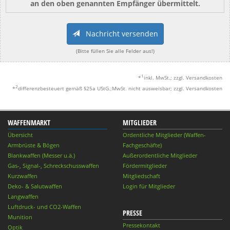
an den oben genannten Empfänger übermittelt.
Nachricht versenden
(Bitte füllen Sie alle Felder aus!)
1
*
inkl. MwSt.; zzgl. Versandkosten
2
*
differenzbesteuert gemäß §25a UStG.;MwSt. nicht ausweisbar; zzgl. Versandkosten
WAFFENMARKT
MITGLIEDER
Übersicht
Ordentliche Mitglieder (Waffen-
Armbrüste & Bögen
Fachgeschäfte)
Blankwaffen (Messer u.ä.)
Außerordentliche Mitglieder
Gas-, Signal-, Schreckschusswaffen
Fördermitglieder
Kurzwaffen
Mitgliedschaft
Deko- & Salutwaffen
Login für Mitglieder
Langwaffen
Luftdruck- und CO2-Waffen
PRESSE
Munition
Pressekontakt
Optik