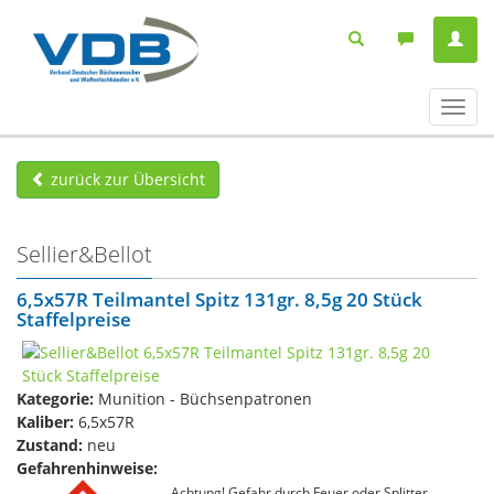
Navig
ein-/
zurück zur Übersicht
Sellier&Bellot
6,5x57R Teilmantel Spitz 131gr. 8,5g 20 Stück
Staffelpreise
Kategorie:
Munition - Büchsenpatronen
Kaliber:
6,5x57R
Zustand:
neu
Gefahrenhinweise:
Achtung! Gefahr durch Feuer oder Splitter,