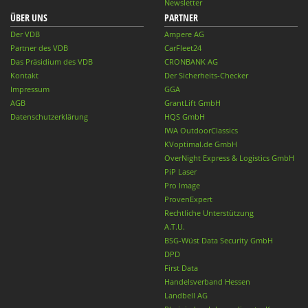
Newsletter
ÜBER UNS
PARTNER
Der VDB
Ampere AG
Partner des VDB
CarFleet24
Das Präsidium des VDB
CRONBANK AG
Kontakt
Der Sicherheits-Checker
Impressum
GGA
AGB
GrantLift GmbH
Datenschutzerklärung
HQS GmbH
IWA OutdoorClassics
KVoptimal.de GmbH
OverNight Express & Logistics GmbH
PiP Laser
Pro Image
ProvenExpert
Rechtliche Unterstützung
A.T.U.
BSG-Wüst Data Security GmbH
DPD
First Data
Handelsverband Hessen
Landbell AG