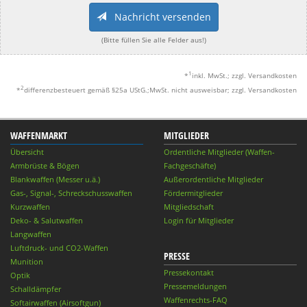
Nachricht versenden
(Bitte füllen Sie alle Felder aus!)
1
*
inkl. MwSt.; zzgl. Versandkosten
2
*
differenzbesteuert gemäß §25a UStG.;MwSt. nicht ausweisbar; zzgl. Versandkosten
WAFFENMARKT
MITGLIEDER
Übersicht
Ordentliche Mitglieder (Waffen-
Armbrüste & Bögen
Fachgeschäfte)
Blankwaffen (Messer u.ä.)
Außerordentliche Mitglieder
Gas-, Signal-, Schreckschusswaffen
Fördermitglieder
Kurzwaffen
Mitgliedschaft
Deko- & Salutwaffen
Login für Mitglieder
Langwaffen
Luftdruck- und CO2-Waffen
PRESSE
Munition
Pressekontakt
Optik
Pressemeldungen
Schalldämpfer
Waffenrechts-FAQ
Softairwaffen (Airsoftgun)