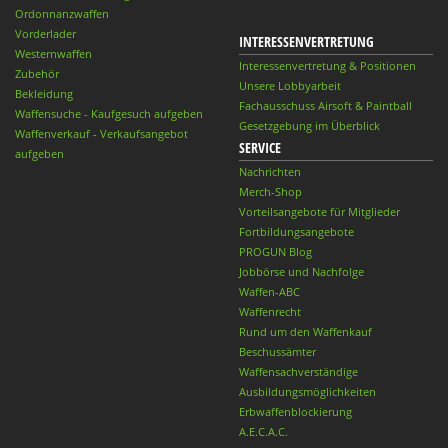
Ordonnanzwaffen
Vorderlader
INTERESSENVERTRETUNG
Westernwaffen
Interessenvertretung & Positionen
Zubehör
Unsere Lobbyarbeit
Bekleidung
Fachausschuss Airsoft & Paintball
Waffensuche - Kaufgesuch aufgeben
Gesetzgebung im Überblick
Waffenverkauf - Verkaufsangebot
SERVICE
aufgeben
Nachrichten
Merch-Shop
Vorteilsangebote für Mitglieder
Fortbildungsangebote
PROGUN Blog
Jobbörse und Nachfolge
Waffen-ABC
Waffenrecht
Rund um den Waffenkauf
Beschussämter
Waffensachverständige
Ausbildungsmöglichkeiten
Erbwaffenblockierung
A.E.C.A.C.