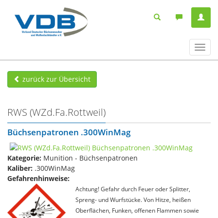
Navig
ein-/
zurück zur Übersicht
RWS (WZd.Fa.Rottweil)
Büchsenpatronen .300WinMag
Kategorie:
Munition - Büchsenpatronen
Kaliber:
.300WinMag
Gefahrenhinweise:
Achtung! Gefahr durch Feuer oder Splitter,
Spreng- und Wurfstücke. Von Hitze, heißen
Oberflächen, Funken, offenen Flammen sowie