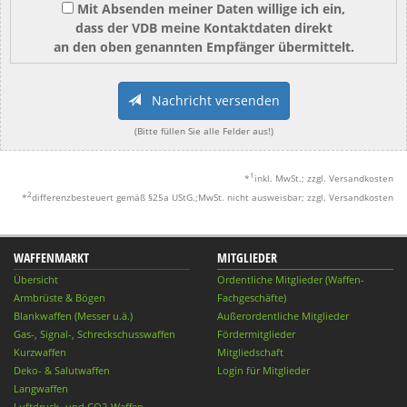
Mit Absenden meiner Daten willige ich ein,
dass der VDB meine Kontaktdaten direkt
an den oben genannten Empfänger übermittelt.
Nachricht versenden
(Bitte füllen Sie alle Felder aus!)
1
*
inkl. MwSt.; zzgl. Versandkosten
2
*
differenzbesteuert gemäß §25a UStG.;MwSt. nicht ausweisbar; zzgl. Versandkosten
WAFFENMARKT
MITGLIEDER
Übersicht
Ordentliche Mitglieder (Waffen-
Armbrüste & Bögen
Fachgeschäfte)
Blankwaffen (Messer u.ä.)
Außerordentliche Mitglieder
Gas-, Signal-, Schreckschusswaffen
Fördermitglieder
Kurzwaffen
Mitgliedschaft
Deko- & Salutwaffen
Login für Mitglieder
Langwaffen
Luftdruck- und CO2-Waffen