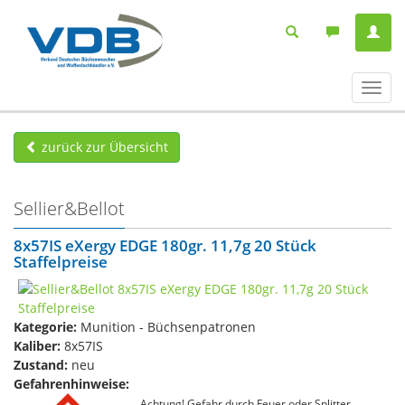
Navig
ein-/
zurück zur Übersicht
Sellier&Bellot
8x57IS eXergy EDGE 180gr. 11,7g 20 Stück
Staffelpreise
Kategorie:
Munition - Büchsenpatronen
Kaliber:
8x57IS
Zustand:
neu
Gefahrenhinweise:
Achtung! Gefahr durch Feuer oder Splitter,