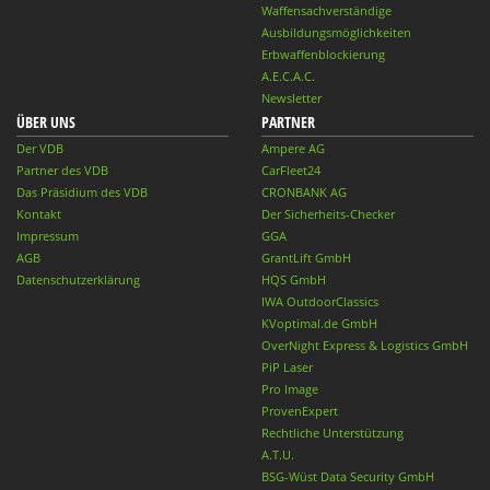
Waffensachverständige
Ausbildungsmöglichkeiten
Erbwaffenblockierung
A.E.C.A.C.
Newsletter
ÜBER UNS
PARTNER
Der VDB
Ampere AG
Partner des VDB
CarFleet24
Das Präsidium des VDB
CRONBANK AG
Kontakt
Der Sicherheits-Checker
Impressum
GGA
AGB
GrantLift GmbH
Datenschutzerklärung
HQS GmbH
IWA OutdoorClassics
KVoptimal.de GmbH
OverNight Express & Logistics GmbH
PiP Laser
Pro Image
ProvenExpert
Rechtliche Unterstützung
A.T.U.
BSG-Wüst Data Security GmbH