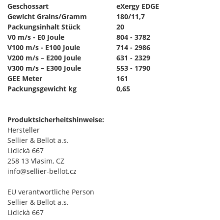
Geschossart
eXergy EDGE
Gewicht Grains/Gramm
180/11,7
Packungsinhalt Stück
20
V0 m/s - E0 Joule
804 - 3782
V100 m/s - E100 Joule
714 - 2986
V200 m/s – E200 Joule
631 - 2329
V300 m/s – E300 Joule
553 - 1790
GEE Meter
161
Packungsgewicht kg
0,65
Produktsicherheitshinweise:
Hersteller
Sellier & Bellot a.s.
Lidickà 667
258 13 Vlasim, CZ
info@sellier-bellot.cz
EU verantwortliche Person
Sellier & Bellot a.s.
Lidickà 667