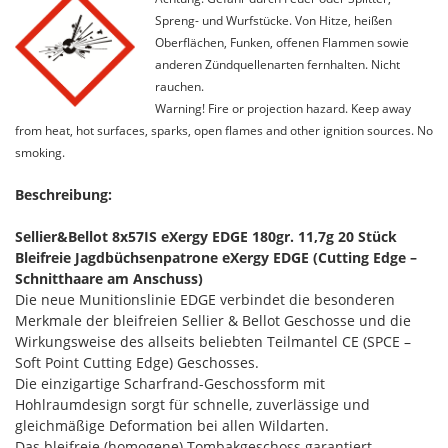
Spreng- und Wurfstücke. Von Hitze, heißen
Oberflächen, Funken, offenen Flammen sowie
anderen Zündquellenarten fernhalten. Nicht
rauchen.
Warning! Fire or projection hazard. Keep away
from heat, hot surfaces, sparks, open flames and other ignition sources. No
smoking.
Beschreibung:
Sellier&Bellot 8x57IS eXergy EDGE 180gr. 11,7g 20 Stück
Bleifreie Jagdbüchsenpatrone eXergy EDGE (Cutting Edge –
Schnitthaare am Anschuss)
Die neue Munitionslinie EDGE verbindet die besonderen
Merkmale der bleifreien Sellier & Bellot Geschosse und die
Wirkungsweise des allseits beliebten Teilmantel CE (SPCE –
Soft Point Cutting Edge) Geschosses.
Die einzigartige Scharfrand-Geschossform mit
Hohlraumdesign sorgt für schnelle, zuverlässige und
gleichmäßige Deformation bei allen Wildarten.
Das bleifreie (homogene) Tombakgeschoss garantiert