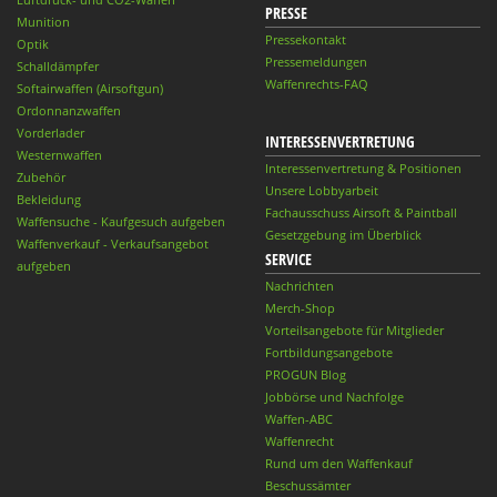
PRESSE
Munition
Pressekontakt
Optik
Pressemeldungen
Schalldämpfer
Waffenrechts-FAQ
Softairwaffen (Airsoftgun)
Ordonnanzwaffen
Vorderlader
INTERESSENVERTRETUNG
Westernwaffen
Interessenvertretung & Positionen
Zubehör
Unsere Lobbyarbeit
Bekleidung
Fachausschuss Airsoft & Paintball
Waffensuche - Kaufgesuch aufgeben
Gesetzgebung im Überblick
Waffenverkauf - Verkaufsangebot
SERVICE
aufgeben
Nachrichten
Merch-Shop
Vorteilsangebote für Mitglieder
Fortbildungsangebote
PROGUN Blog
Jobbörse und Nachfolge
Waffen-ABC
Waffenrecht
Rund um den Waffenkauf
Beschussämter