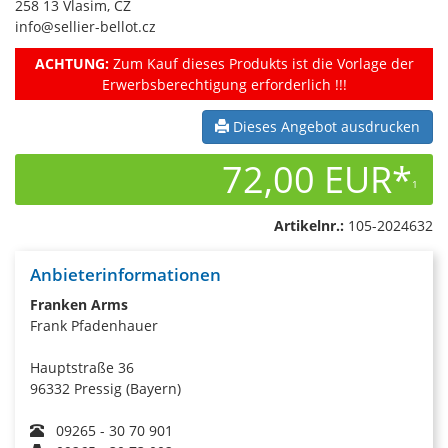
258 13 Vlasim, CZ
info@sellier-bellot.cz
ACHTUNG:
Zum Kauf dieses Produkts ist die Vorlage der
Erwerbsberechtigung erforderlich !!!
Dieses Angebot ausdrucken
72,00 EUR*
1
Artikelnr.:
105-2024632
Anbieterinformationen
Franken Arms
Frank Pfadenhauer
Hauptstraße 36
96332 Pressig (Bayern)
09265 - 30 70 901