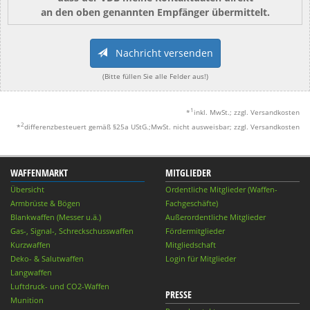
an den oben genannten Empfänger übermittelt.
Nachricht versenden
(Bitte füllen Sie alle Felder aus!)
1
*
inkl. MwSt.; zzgl. Versandkosten
2
*
differenzbesteuert gemäß §25a UStG.;MwSt. nicht ausweisbar; zzgl. Versandkosten
WAFFENMARKT
MITGLIEDER
Übersicht
Ordentliche Mitglieder (Waffen-
Armbrüste & Bögen
Fachgeschäfte)
Blankwaffen (Messer u.ä.)
Außerordentliche Mitglieder
Gas-, Signal-, Schreckschusswaffen
Fördermitglieder
Kurzwaffen
Mitgliedschaft
Deko- & Salutwaffen
Login für Mitglieder
Langwaffen
Luftdruck- und CO2-Waffen
PRESSE
Munition