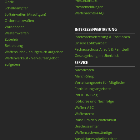
Pressekontakt
Optik
Pressemeldungen
Schalldämpfer
Waffenrechts-FAQ
Softairwaffen (Airsoftgun)
Ordonnanzwaffen
Vorderlader
INTERESSENVERTRETUNG
Westernwaffen
Interessenvertretung & Positionen
Zubehör
Unsere Lobbyarbeit
Bekleidung
Fachausschuss Airsoft & Paintball
Waffensuche - Kaufgesuch aufgeben
Gesetzgebung im Überblick
Waffenverkauf - Verkaufsangebot
SERVICE
aufgeben
Nachrichten
Merch-Shop
Vorteilsangebote für Mitglieder
Fortbildungsangebote
PROGUN Blog
Jobbörse und Nachfolge
Waffen-ABC
Waffenrecht
Rund um den Waffenkauf
Beschussämter
Waffensachverständige
Ausbildungsmöglichkeiten