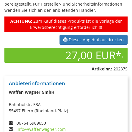
bereitgestellt. Für Hersteller- und Sicherheitsinformationen
wenden Sie sich an den anbietenden Händler.
ACHTUNG:
Zum Kauf dieses Produkts ist die Vorlage der
Erwerbsberechtigung erforderlich !!!
Dieses Angebot ausdrucken
27,00 EUR*
1
Artikelnr.:
202375
Anbieterinformationen
Waffen Wagner GmbH
Bahnhofstr. 53A
55497 Ellern (Rheinland-Pfalz)
06764 6989650
info@waffenwagner.com