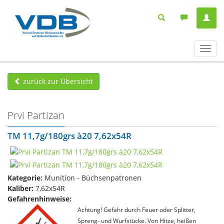
Navig
ein-/
zurück zur Übersicht
Prvi Partizan
TM 11,7g/180grs à20 7,62x54R
Kategorie:
Munition - Büchsenpatronen
Kaliber:
7,62x54R
Gefahrenhinweise:
Achtung! Gefahr durch Feuer oder Splitter,
Spreng- und Wurfstücke. Von Hitze, heißen