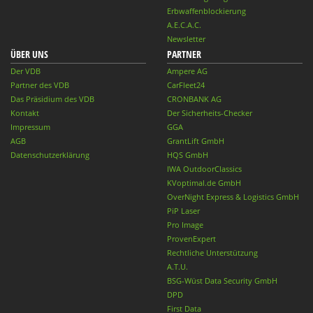
Erbwaffenblockierung
A.E.C.A.C.
Newsletter
ÜBER UNS
PARTNER
Der VDB
Ampere AG
Partner des VDB
CarFleet24
Das Präsidium des VDB
CRONBANK AG
Kontakt
Der Sicherheits-Checker
Impressum
GGA
AGB
GrantLift GmbH
Datenschutzerklärung
HQS GmbH
IWA OutdoorClassics
KVoptimal.de GmbH
OverNight Express & Logistics GmbH
PiP Laser
Pro Image
ProvenExpert
Rechtliche Unterstützung
A.T.U.
BSG-Wüst Data Security GmbH
DPD
First Data