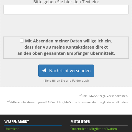
Bitte geben Sie hier den Text ein:
Mit Absenden meiner Daten willige ich ein,
dass der VDB meine Kontaktdaten direkt
an den oben genannten Empfänger übermittelt.
Nachricht versenden
(Bitte füllen Sie alle Felder aus!)
1
*
inkl. MwSt.; zzgl. Versandkosten
2
*
differenzbesteuert gemäß §25a UStG.;MwSt. nicht ausweisbar; zzgl. Versandkosten
WAFFENMARKT
MITGLIEDER
Übersicht
Ordentliche Mitglieder (Waffen-