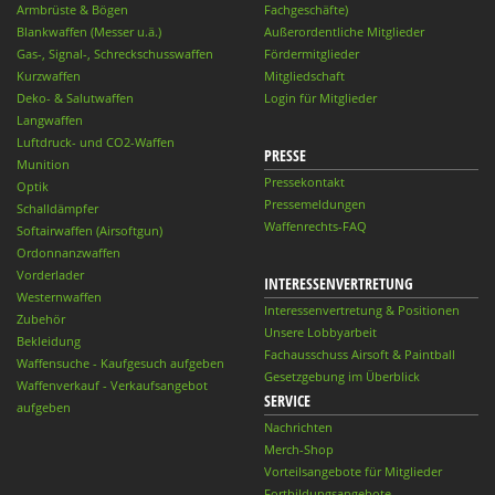
Armbrüste & Bögen
Fachgeschäfte)
Blankwaffen (Messer u.ä.)
Außerordentliche Mitglieder
Gas-, Signal-, Schreckschusswaffen
Fördermitglieder
Kurzwaffen
Mitgliedschaft
Deko- & Salutwaffen
Login für Mitglieder
Langwaffen
Luftdruck- und CO2-Waffen
PRESSE
Munition
Pressekontakt
Optik
Pressemeldungen
Schalldämpfer
Waffenrechts-FAQ
Softairwaffen (Airsoftgun)
Ordonnanzwaffen
Vorderlader
INTERESSENVERTRETUNG
Westernwaffen
Interessenvertretung & Positionen
Zubehör
Unsere Lobbyarbeit
Bekleidung
Fachausschuss Airsoft & Paintball
Waffensuche - Kaufgesuch aufgeben
Gesetzgebung im Überblick
Waffenverkauf - Verkaufsangebot
SERVICE
aufgeben
Nachrichten
Merch-Shop
Vorteilsangebote für Mitglieder
Fortbildungsangebote