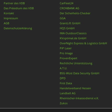
Partner des VDB
CarFleet24
Das Präsidium des VDB
CRONBANK AG
Kontakt
Der Sicherheits-Checker
Impressum
GGA
AGB
GrantLift GmbH
Datenschutzerklärung
HQS GmbH
IWA OutdoorClassics
KVoptimal.de GmbH
OverNight Express & Logistics GmbH
PiP Laser
Pro Image
ProvenExpert
Rechtliche Unterstützung
A.T.U.
BSG-Wüst Data Security GmbH
DPD
First Data
Handelsverband Hessen
Landbell AG
Rheinischer-Inkassodienst e.K.
Zukos