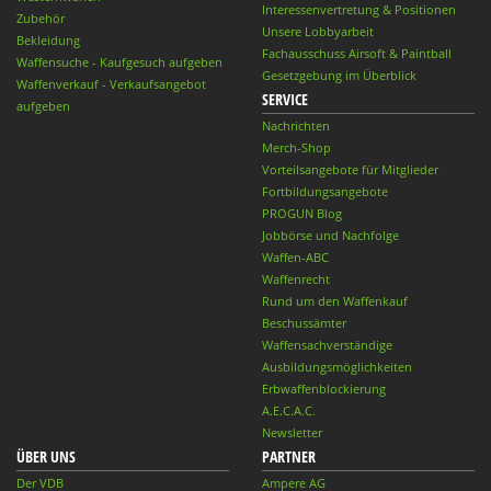
Interessenvertretung & Positionen
Zubehör
Unsere Lobbyarbeit
Bekleidung
Fachausschuss Airsoft & Paintball
Waffensuche - Kaufgesuch aufgeben
Gesetzgebung im Überblick
Waffenverkauf - Verkaufsangebot
SERVICE
aufgeben
Nachrichten
Merch-Shop
Vorteilsangebote für Mitglieder
Fortbildungsangebote
PROGUN Blog
Jobbörse und Nachfolge
Waffen-ABC
Waffenrecht
Rund um den Waffenkauf
Beschussämter
Waffensachverständige
Ausbildungsmöglichkeiten
Erbwaffenblockierung
A.E.C.A.C.
Newsletter
ÜBER UNS
PARTNER
Der VDB
Ampere AG