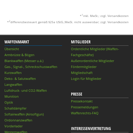
1
*
inkl. MwSt.; zzgl. Versandkosten
2
*
differenzbesteuert gemäß §25a UStG.;MwSt. nicht ausweisbar; zzgl. Versandkosten
WAFFENMARKT
MITGLIEDER
Übersicht
Ordentliche Mitglieder (Waffen-
Armbrüste & Bögen
Fachgeschäfte)
Blankwaffen (Messer u.ä.)
Außerordentliche Mitglieder
Gas-, Signal-, Schreckschusswaffen
Fördermitglieder
Kurzwaffen
Mitgliedschaft
Deko- & Salutwaffen
Login für Mitglieder
Langwaffen
Luftdruck- und CO2-Waffen
PRESSE
Munition
Pressekontakt
Optik
Pressemeldungen
Schalldämpfer
Waffenrechts-FAQ
Softairwaffen (Airsoftgun)
Ordonnanzwaffen
Vorderlader
INTERESSENVERTRETUNG
Westernwaffen