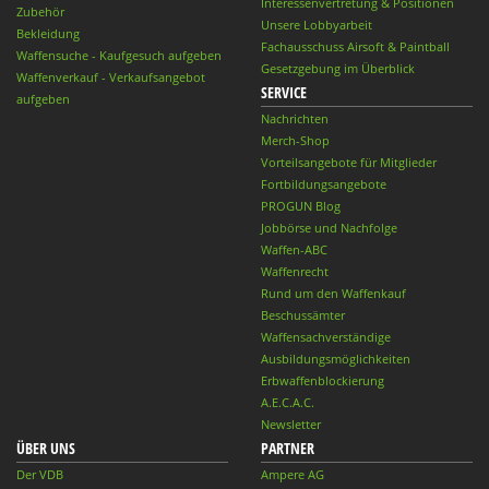
Interessenvertretung & Positionen
Zubehör
Unsere Lobbyarbeit
Bekleidung
Fachausschuss Airsoft & Paintball
Waffensuche - Kaufgesuch aufgeben
Gesetzgebung im Überblick
Waffenverkauf - Verkaufsangebot
SERVICE
aufgeben
Nachrichten
Merch-Shop
Vorteilsangebote für Mitglieder
Fortbildungsangebote
PROGUN Blog
Jobbörse und Nachfolge
Waffen-ABC
Waffenrecht
Rund um den Waffenkauf
Beschussämter
Waffensachverständige
Ausbildungsmöglichkeiten
Erbwaffenblockierung
A.E.C.A.C.
Newsletter
ÜBER UNS
PARTNER
Der VDB
Ampere AG