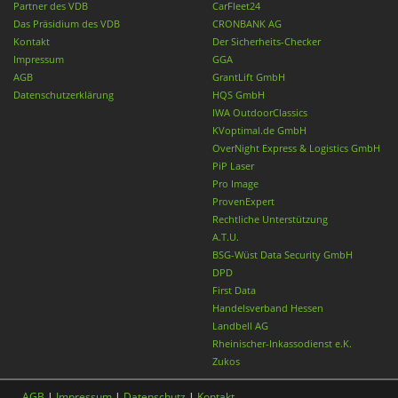
Partner des VDB
CarFleet24
Das Präsidium des VDB
CRONBANK AG
Kontakt
Der Sicherheits-Checker
Impressum
GGA
AGB
GrantLift GmbH
Datenschutzerklärung
HQS GmbH
IWA OutdoorClassics
KVoptimal.de GmbH
OverNight Express & Logistics GmbH
PiP Laser
Pro Image
ProvenExpert
Rechtliche Unterstützung
A.T.U.
BSG-Wüst Data Security GmbH
DPD
First Data
Handelsverband Hessen
Landbell AG
Rheinischer-Inkassodienst e.K.
Zukos
AGB
|
Impressum
|
Datenschutz
|
Kontakt