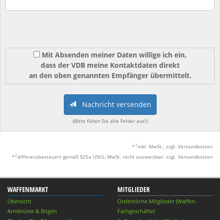
Mit Absenden meiner Daten willige ich ein,
dass der VDB meine Kontaktdaten direkt
an den oben genannten Empfänger übermittelt.
Nachricht versenden
(Bitte füllen Sie alle Felder aus!)
1
*
inkl. MwSt.; zzgl. Versandkosten
2
*
differenzbesteuert gemäß §25a UStG.;MwSt. nicht ausweisbar; zzgl. Versandkosten
WAFFENMARKT
MITGLIEDER
Übersicht
Ordentliche Mitglieder (Waffen-
Armbrüste & Bögen
Fachgeschäfte)