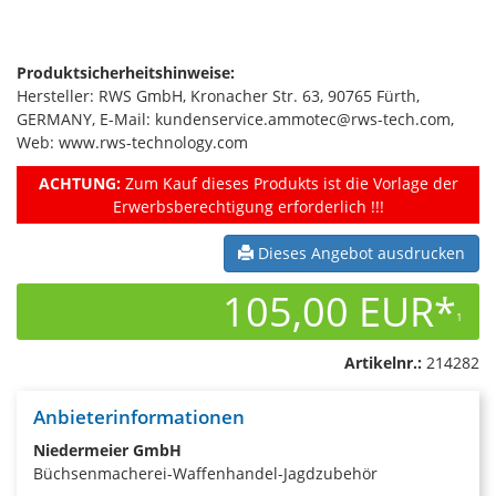
Produktsicherheitshinweise:
Hersteller: RWS GmbH, Kronacher Str. 63, 90765 Fürth,
GERMANY, E-Mail: kundenservice.ammotec@rws-tech.com,
Web: www.rws-technology.com
ACHTUNG:
Zum Kauf dieses Produkts ist die Vorlage der
Erwerbsberechtigung erforderlich !!!
Dieses Angebot ausdrucken
105,00 EUR*
1
Artikelnr.:
214282
Anbieterinformationen
Niedermeier GmbH
Büchsenmacherei-Waffenhandel-Jagdzubehör