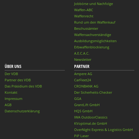
Jobbörse und Nachfolge
Waffen-ABC
Waffenrecht
Rund um den Waffenkauf
Beschussämter
Waffensachverständige
Ausbildungsmöglichkeiten
Erbwaffenblockierung
A.E.C.A.C.
Newsletter
ÜBER UNS
PARTNER
Der VDB
Ampere AG
Partner des VDB
CarFleet24
Das Präsidium des VDB
CRONBANK AG
Kontakt
Der Sicherheits-Checker
Impressum
GGA
AGB
GrantLift GmbH
Datenschutzerklärung
HQS GmbH
IWA OutdoorClassics
KVoptimal.de GmbH
OverNight Express & Logistics GmbH
PiP Laser