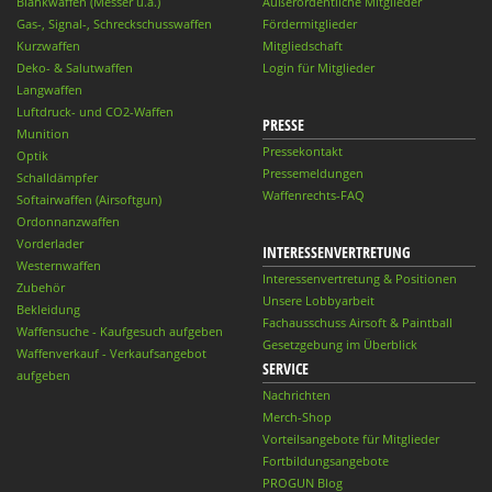
Blankwaffen (Messer u.ä.)
Außerordentliche Mitglieder
Gas-, Signal-, Schreckschusswaffen
Fördermitglieder
Kurzwaffen
Mitgliedschaft
Deko- & Salutwaffen
Login für Mitglieder
Langwaffen
Luftdruck- und CO2-Waffen
PRESSE
Munition
Pressekontakt
Optik
Pressemeldungen
Schalldämpfer
Waffenrechts-FAQ
Softairwaffen (Airsoftgun)
Ordonnanzwaffen
Vorderlader
INTERESSENVERTRETUNG
Westernwaffen
Interessenvertretung & Positionen
Zubehör
Unsere Lobbyarbeit
Bekleidung
Fachausschuss Airsoft & Paintball
Waffensuche - Kaufgesuch aufgeben
Gesetzgebung im Überblick
Waffenverkauf - Verkaufsangebot
SERVICE
aufgeben
Nachrichten
Merch-Shop
Vorteilsangebote für Mitglieder
Fortbildungsangebote
PROGUN Blog