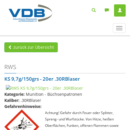
Navig
ein-/
zurück zur Übersicht
RWS
KS 9,7g/150grs - 20er .30RBlaser
Kategorie:
Munition - Büchsenpatronen
Kaliber:
.30RBlaser
Gefahrenhinweise:
Achtung! Gefahr durch Feuer oder Splitter,
Spreng- und Wurfstücke. Von Hitze, heißen
Oberflächen, Funken, offenen Flammen sowie