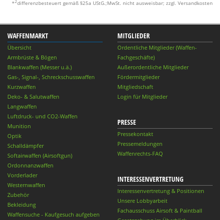
2
*
differenzbesteuert gemäß §25a UStG.;MwSt. nicht ausweisbar; zzgl. Versandkosten
WAFFENMARKT
MITGLIEDER
Übersicht
Ordentliche Mitglieder (Waffen-
Armbrüste & Bögen
Fachgeschäfte)
Blankwaffen (Messer u.ä.)
Außerordentliche Mitglieder
Gas-, Signal-, Schreckschusswaffen
Fördermitglieder
Kurzwaffen
Mitgliedschaft
Deko- & Salutwaffen
Login für Mitglieder
Langwaffen
Luftdruck- und CO2-Waffen
PRESSE
Munition
Pressekontakt
Optik
Pressemeldungen
Schalldämpfer
Waffenrechts-FAQ
Softairwaffen (Airsoftgun)
Ordonnanzwaffen
Vorderlader
INTERESSENVERTRETUNG
Westernwaffen
Interessenvertretung & Positionen
Zubehör
Unsere Lobbyarbeit
Bekleidung
Fachausschuss Airsoft & Paintball
Waffensuche - Kaufgesuch aufgeben