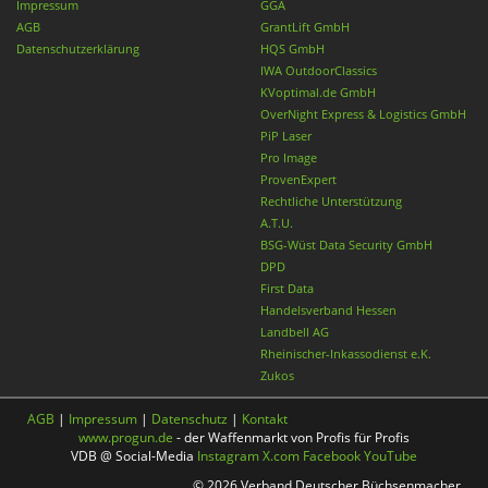
Impressum
GGA
AGB
GrantLift GmbH
Datenschutzerklärung
HQS GmbH
IWA OutdoorClassics
KVoptimal.de GmbH
OverNight Express & Logistics GmbH
PiP Laser
Pro Image
ProvenExpert
Rechtliche Unterstützung
A.T.U.
BSG-Wüst Data Security GmbH
DPD
First Data
Handelsverband Hessen
Landbell AG
Rheinischer-Inkassodienst e.K.
Zukos
AGB
|
Impressum
|
Datenschutz
|
Kontakt
www.progun.de
- der Waffenmarkt von Profis für Profis
VDB @ Social-Media
Instagram
X.com
Facebook
YouTube
© 2026 Verband Deutscher Büchsenmacher