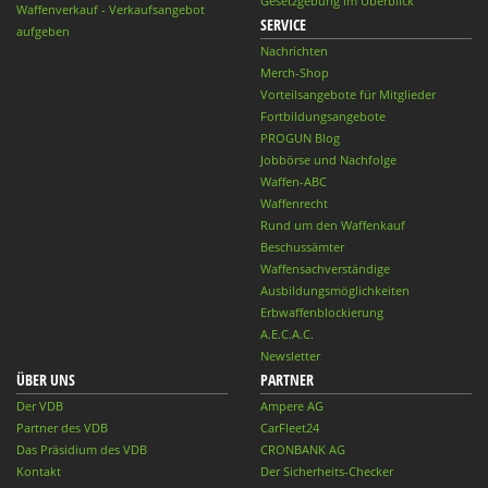
Gesetzgebung im Überblick
Waffenverkauf - Verkaufsangebot
SERVICE
aufgeben
Nachrichten
Merch-Shop
Vorteilsangebote für Mitglieder
Fortbildungsangebote
PROGUN Blog
Jobbörse und Nachfolge
Waffen-ABC
Waffenrecht
Rund um den Waffenkauf
Beschussämter
Waffensachverständige
Ausbildungsmöglichkeiten
Erbwaffenblockierung
A.E.C.A.C.
Newsletter
ÜBER UNS
PARTNER
Der VDB
Ampere AG
Partner des VDB
CarFleet24
Das Präsidium des VDB
CRONBANK AG
Kontakt
Der Sicherheits-Checker