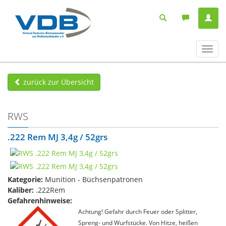
Navig
ein-/
zurück zur Übersicht
RWS
.222 Rem MJ 3,4g / 52grs
Kategorie:
Munition - Büchsenpatronen
Kaliber:
.222Rem
Gefahrenhinweise:
Achtung! Gefahr durch Feuer oder Splitter,
Spreng- und Wurfstücke. Von Hitze, heißen