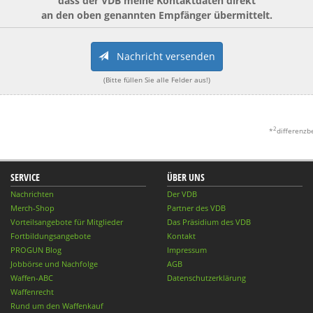
dass der VDB meine Kontaktdaten direkt
an den oben genannten Empfänger übermittelt.
Nachricht versenden
(Bitte füllen Sie alle Felder aus!)
2
*
differenzb
SERVICE
ÜBER UNS
Nachrichten
Der VDB
Merch-Shop
Partner des VDB
Vorteilsangebote für Mitglieder
Das Präsidium des VDB
Fortbildungsangebote
Kontakt
PROGUN Blog
Impressum
Jobbörse und Nachfolge
AGB
Waffen-ABC
Datenschutzerklärung
Waffenrecht
Rund um den Waffenkauf