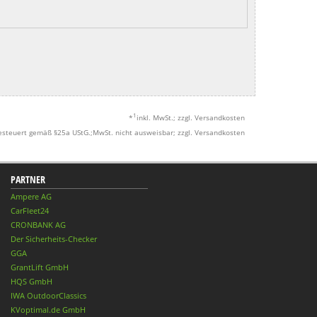
1
*
inkl. MwSt.; zzgl. Versandkosten
esteuert gemäß §25a UStG.;MwSt. nicht ausweisbar; zzgl. Versandkosten
PARTNER
Ampere AG
CarFleet24
CRONBANK AG
Der Sicherheits-Checker
GGA
GrantLift GmbH
HQS GmbH
IWA OutdoorClassics
KVoptimal.de GmbH