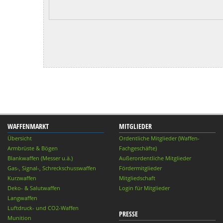
WAFFENMARKT
MITGLIEDER
Übersicht
Ordentliche Mitglieder (Waffen-
Armbrüste & Bögen
Fachgeschäfte)
Blankwaffen (Messer u.ä.)
Außerordentliche Mitglieder
Gas-, Signal-, Schreckschusswaffen
Fördermitglieder
Kurzwaffen
Mitgliedschaft
Deko- & Salutwaffen
Login für Mitglieder
Langwaffen
Luftdruck- und CO2-Waffen
PRESSE
Munition