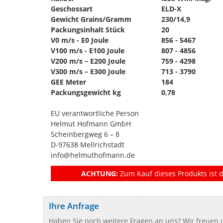
Geschossart
ELD-X
Gewicht Grains/Gramm
230/14,9
Packungsinhalt Stück
20
V0 m/s - E0 Joule
856 - 5467
V100 m/s - E100 Joule
807 - 4856
V200 m/s – E200 Joule
759 - 4298
V300 m/s – E300 Joule
713 - 3790
GEE Meter
184
Packungsgewicht kg
0,78
EU verantwortliche Person
Helmut Hofmann GmbH
Scheinbergweg 6 – 8
D-97638 Mellrichstadt
info@helmuthofmann.de
ACHTUNG:
Zum Kauf dieses Produkts ist d
Ihre Anfrage
Haben Sie noch weitere Fragen an uns? Wir freuen u