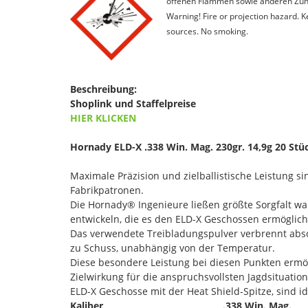
offenen Flammen sowie anderen Zünd
Warning! Fire or projection hazard. 
sources. No smoking.
Beschreibung:
Shoplink und Staffelpreise
HIER KLICKEN
Hornady ELD-X .338 Win. Mag. 230gr. 14,9g 20 Stü
Maximale Präzision und zielballistische Leistung s
Fabrikpatronen.
Die Hornady® Ingenieure ließen größte Sorgfalt wa
entwickeln, die es den ELD-X Geschossen ermöglicht
Das verwendete Treibladungspulver verbrennt abso
zu Schuss, unabhängig von der Temperatur.
Diese besondere Leistung bei diesen Punkten ermög
Zielwirkung für die anspruchsvollsten Jagdsituatio
ELD-X Geschosse mit der Heat Shield-Spitze, sind id
Kaliber
.338 Win. Mag.