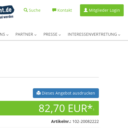
Suche
Kontakt
Mitglieder Login
UNS
PARTNER
PRESSE
INTERESSENVERTRETUNG
Dieses Angebot ausdrucken
82,70 EUR*
1
Artikelnr.:
102-20082222