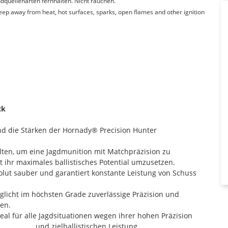
quellenarten fernhalten. Nicht rauchen.
Keep away from heat, hot surfaces, sparks, open flames and other ignition
ck
ind die Stärken der Hornady® Precision Hunter
lten, um eine Jagdmunition mit Matchpräzision zu
 ihr maximales ballistisches Potential umzusetzen.
lut sauber und garantiert konstante Leistung von Schuss
licht im höchsten Grade zuverlässige Präzision und
nen.
eal für alle Jagdsituationen wegen ihrer hohen Präzision
und zielballistischen Leistung