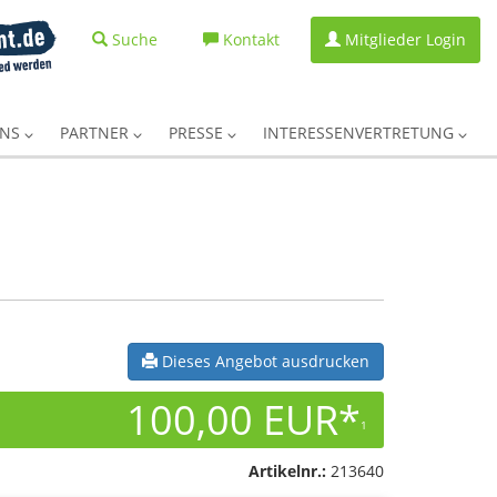
Suche
Kontakt
Mitglieder Login
UNS
PARTNER
PRESSE
INTERESSENVERTRETUNG
Dieses Angebot ausdrucken
100,00 EUR*
1
Artikelnr.:
213640