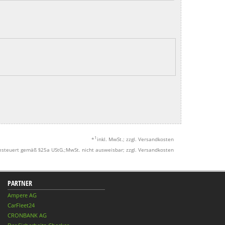
1
*
inkl. MwSt.; zzgl. Versandkosten
esteuert gemäß §25a UStG.;MwSt. nicht ausweisbar; zzgl. Versandkosten
PARTNER
Ampere AG
CarFleet24
CRONBANK AG