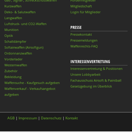
Gas-, Signal-, Schreckschusswaffen
Fördermitglieder
Kurzwaffen
Mitgliedschaft
Deko- & Salutwaffen
Login für Mitglieder
Langwaffen
Luftdruck- und CO2-Waffen
PRESSE
Munition
Pressekontakt
Optik
Pressemeldungen
Schalldämpfer
Waffenrechts-FAQ
Softairwaffen (Airsoftgun)
Ordonnanzwaffen
Vorderlader
INTERESSENVERTRETUNG
Westernwaffen
Interessenvertretung & Positionen
Zubehör
Unsere Lobbyarbeit
Bekleidung
Fachausschuss Airsoft & Paintball
Waffensuche - Kaufgesuch aufgeben
Gesetzgebung im Überblick
Waffenverkauf - Verkaufsangebot
aufgeben
AGB
|
Impressum
|
Datenschutz
|
Kontakt