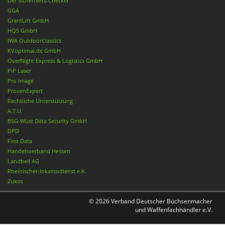
Der Sicherheits-Checker
GGA
GrantLift GmbH
HQS GmbH
IWA OutdoorClassics
KVoptimal.de GmbH
OverNight Express & Logistics GmbH
PiP Laser
Pro Image
ProvenExpert
Rechtliche Unterstützung
A.T.U.
BSG-Wüst Data Security GmbH
DPD
First Data
Handelsverband Hessen
Landbell AG
Rheinischer-Inkassodienst e.K.
Zukos
© 2026 Verband Deutscher Büchsenmacher
und Waffenfachhändler e.V.