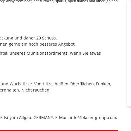
Keep away from heat, hot surfaces, sparks, open flames and other ignition
Packung und daher 20 Schuss.
nen gerne ein noch besseres Angebot.
hteil unseres Munitionssortiments. Wenn Sie etwas
 und Wurfstücke. Von Hitze, heißen Oberflächen, Funken,
rnhalten. Nicht rauchen.
16 Isny im Allgäu, GERMANY, E-Mail: info@blaser-group.com,