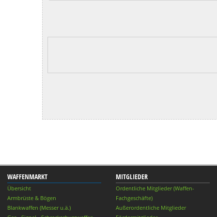
WAFFENMARKT
MITGLIEDER
Übersicht
Ordentliche Mitglieder (Waffen-
Armbrüste & Bögen
Fachgeschäfte)
Blankwaffen (Messer u.ä.)
Außerordentliche Mitglieder