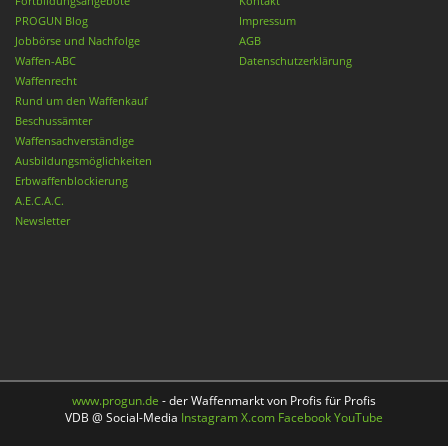
Fortbildungsangebote
Kontakt
PROGUN Blog
Impressum
Jobbörse und Nachfolge
AGB
Waffen-ABC
Datenschutzerklärung
Waffenrecht
Rund um den Waffenkauf
Beschussämter
Waffensachverständige
Ausbildungsmöglichkeiten
Erbwaffenblockierung
A.E.C.A.C.
Newsletter
www.progun.de
- der Waffenmarkt von Profis für Profis
VDB @ Social-Media
Instagram
X.com
Facebook
YouTube