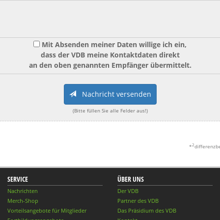
Mit Absenden meiner Daten willige ich ein,
dass der VDB meine Kontaktdaten direkt
an den oben genannten Empfänger übermittelt.
Nachricht versenden
(Bitte füllen Sie alle Felder aus!)
2
*
differenzb
SERVICE
ÜBER UNS
Nachrichten
Der VDB
Merch-Shop
Partner des VDB
Vorteilsangebote für Mitglieder
Das Präsidium des VDB