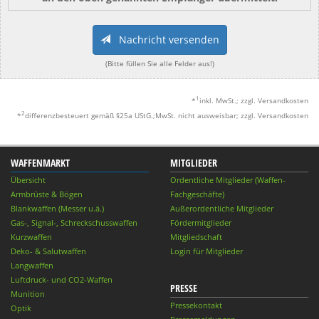
Nachricht versenden
(Bitte füllen Sie alle Felder aus!)
1
*
inkl. MwSt.; zzgl. Versandkosten
2
*
differenzbesteuert gemäß §25a UStG.;MwSt. nicht ausweisbar; zzgl. Versandkosten
WAFFENMARKT
MITGLIEDER
Übersicht
Ordentliche Mitglieder (Waffen-
Armbrüste & Bögen
Fachgeschäfte)
Blankwaffen (Messer u.ä.)
Außerordentliche Mitglieder
Gas-, Signal-, Schreckschusswaffen
Fördermitglieder
Kurzwaffen
Mitgliedschaft
Deko- & Salutwaffen
Login für Mitglieder
Langwaffen
Luftdruck- und CO2-Waffen
PRESSE
Munition
Pressekontakt
Optik