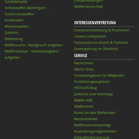
Pressemeldungen
Schalldämpfer
Waffenrechts-FAQ
Softairwaffen (Airsoftgun)
Ordonnanzwaffen
Vorderlader
INTERESSENVERTRETUNG
Westernwaffen
Interessenvertretung & Positionen
Zubehör
Unsere Lobbyarbeit
Bekleidung
Fachausschuss Airsoft & Paintball
Waffensuche - Kaufgesuch aufgeben
Gesetzgebung im Überblick
Waffenverkauf - Verkaufsangebot
SERVICE
aufgeben
Nachrichten
Merch-Shop
Vorteilsangebote für Mitglieder
Fortbildungsangebote
PROGUN Blog
Jobbörse und Nachfolge
Waffen-ABC
Waffenrecht
Rund um den Waffenkauf
Beschussämter
Waffensachverständige
Ausbildungsmöglichkeiten
Erbwaffenblockierung