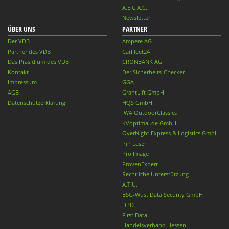
A.E.C.A.C.
Newsletter
ÜBER UNS
PARTNER
Der VDB
Ampere AG
Partner des VDB
CarFleet24
Das Präsidium des VDB
CRONBANK AG
Kontakt
Der Sicherheits-Checker
Impressum
GGA
AGB
GrantLift GmbH
Datenschutzerklärung
HQS GmbH
IWA OutdoorClassics
KVoptimal.de GmbH
OverNight Express & Logistics GmbH
PiP Laser
Pro Image
ProvenExpert
Rechtliche Unterstützung
A.T.U.
BSG-Wüst Data Security GmbH
DPD
First Data
Handelsverband Hessen