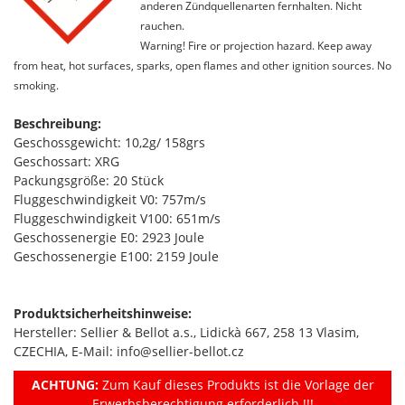
anderen Zündquellenarten fernhalten. Nicht
rauchen.
Warning! Fire or projection hazard. Keep away
from heat, hot surfaces, sparks, open flames and other ignition sources. No
smoking.
Beschreibung:
Geschossgewicht: 10,2g/ 158grs
Geschossart: XRG
Packungsgröße: 20 Stück
Fluggeschwindigkeit V0: 757m/s
Fluggeschwindigkeit V100: 651m/s
Geschossenergie E0: 2923 Joule
Geschossenergie E100: 2159 Joule
Produktsicherheitshinweise:
Hersteller: Sellier & Bellot a.s., Lidickà 667, 258 13 Vlasim,
CZECHIA, E-Mail: info@sellier-bellot.cz
ACHTUNG:
Zum Kauf dieses Produkts ist die Vorlage der
Erwerbsberechtigung erforderlich !!!