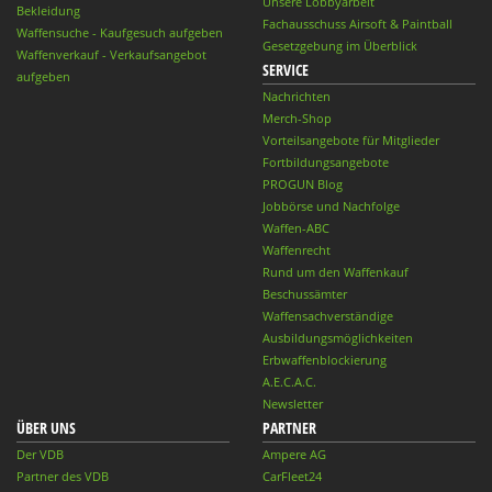
Unsere Lobbyarbeit
Bekleidung
Fachausschuss Airsoft & Paintball
Waffensuche - Kaufgesuch aufgeben
Gesetzgebung im Überblick
Waffenverkauf - Verkaufsangebot
SERVICE
aufgeben
Nachrichten
Merch-Shop
Vorteilsangebote für Mitglieder
Fortbildungsangebote
PROGUN Blog
Jobbörse und Nachfolge
Waffen-ABC
Waffenrecht
Rund um den Waffenkauf
Beschussämter
Waffensachverständige
Ausbildungsmöglichkeiten
Erbwaffenblockierung
A.E.C.A.C.
Newsletter
ÜBER UNS
PARTNER
Der VDB
Ampere AG
Partner des VDB
CarFleet24