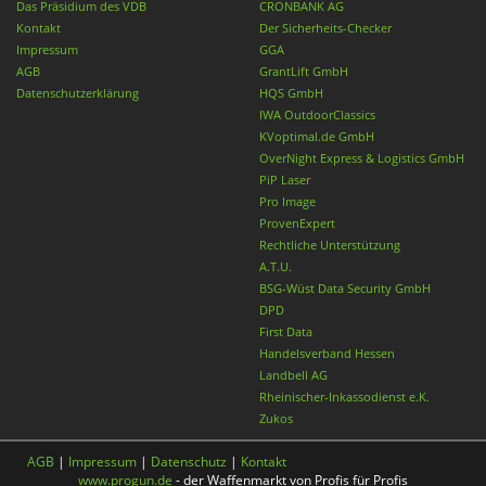
Das Präsidium des VDB
CRONBANK AG
Kontakt
Der Sicherheits-Checker
Impressum
GGA
AGB
GrantLift GmbH
Datenschutzerklärung
HQS GmbH
IWA OutdoorClassics
KVoptimal.de GmbH
OverNight Express & Logistics GmbH
PiP Laser
Pro Image
ProvenExpert
Rechtliche Unterstützung
A.T.U.
BSG-Wüst Data Security GmbH
DPD
First Data
Handelsverband Hessen
Landbell AG
Rheinischer-Inkassodienst e.K.
Zukos
AGB
|
Impressum
|
Datenschutz
|
Kontakt
www.progun.de
- der Waffenmarkt von Profis für Profis