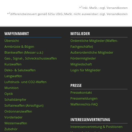
1
*
inkl. MwSt.; zzgl. Versandkosten
2
*
differenzbesteuert gemäß §25a UStG.;MwSt. nicht ausweisbar; zzgl. Versandkosten
WAFFENMARKT
MITGLIEDER
Übersicht
Ordentliche Mitglieder (Waffen-
Armbrüste & Bögen
Fachgeschäfte)
Blankwaffen (Messer u.ä.)
Außerordentliche Mitglieder
Gas-, Signal-, Schreckschusswaffen
Fördermitglieder
Kurzwaffen
Mitgliedschaft
Deko- & Salutwaffen
Login für Mitglieder
Langwaffen
Luftdruck- und CO2-Waffen
PRESSE
Munition
Pressekontakt
Optik
Pressemeldungen
Schalldämpfer
Waffenrechts-FAQ
Softairwaffen (Airsoftgun)
Ordonnanzwaffen
Vorderlader
INTERESSENVERTRETUNG
Westernwaffen
Interessenvertretung & Positionen
Zubehör