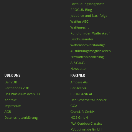
Fortbildungsangebote
PROGUN Blog
Jobbörse und Nachfolge
Waffen-ABC
Waffenrecht
Rund um den Waffenkauf
Beschussämter
Waffensachverständige
Ausbildungsmöglichkeiten
Erbwaffenblockierung
A.E.C.A.C.
Newsletter
ÜBER UNS
PARTNER
Der VDB
Ampere AG
Partner des VDB
CarFleet24
Das Präsidium des VDB
CRONBANK AG
Kontakt
Der Sicherheits-Checker
Impressum
GGA
AGB
GrantLift GmbH
Datenschutzerklärung
HQS GmbH
IWA OutdoorClassics
KVoptimal.de GmbH