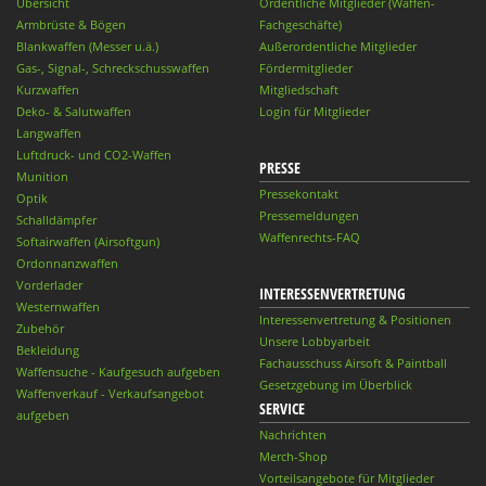
Übersicht
Ordentliche Mitglieder (Waffen-
Armbrüste & Bögen
Fachgeschäfte)
Blankwaffen (Messer u.ä.)
Außerordentliche Mitglieder
Gas-, Signal-, Schreckschusswaffen
Fördermitglieder
Kurzwaffen
Mitgliedschaft
Deko- & Salutwaffen
Login für Mitglieder
Langwaffen
Luftdruck- und CO2-Waffen
PRESSE
Munition
Pressekontakt
Optik
Pressemeldungen
Schalldämpfer
Waffenrechts-FAQ
Softairwaffen (Airsoftgun)
Ordonnanzwaffen
Vorderlader
INTERESSENVERTRETUNG
Westernwaffen
Interessenvertretung & Positionen
Zubehör
Unsere Lobbyarbeit
Bekleidung
Fachausschuss Airsoft & Paintball
Waffensuche - Kaufgesuch aufgeben
Gesetzgebung im Überblick
Waffenverkauf - Verkaufsangebot
SERVICE
aufgeben
Nachrichten
Merch-Shop
Vorteilsangebote für Mitglieder