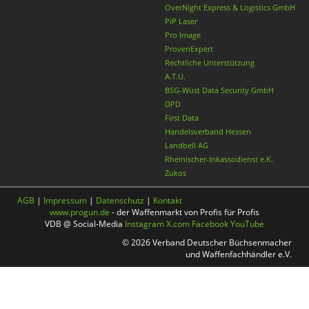
OverNight Express & Logistics GmbH
PiP Laser
Pro Image
ProvenExpert
Rechtliche Unterstützung
A.T.U.
BSG-Wüst Data Security GmbH
DPD
First Data
Handelsverband Hessen
Landbell AG
Rheinischer-Inkassodienst e.K.
Zukos
AGB
|
Impressum
|
Datenschutz
|
Kontakt
www.progun.de
- der Waffenmarkt von Profis für Profis
VDB @ Social-Media
Instagram
X.com
Facebook
YouTube
© 2026 Verband Deutscher Büchsenmacher
und Waffenfachhändler e.V.