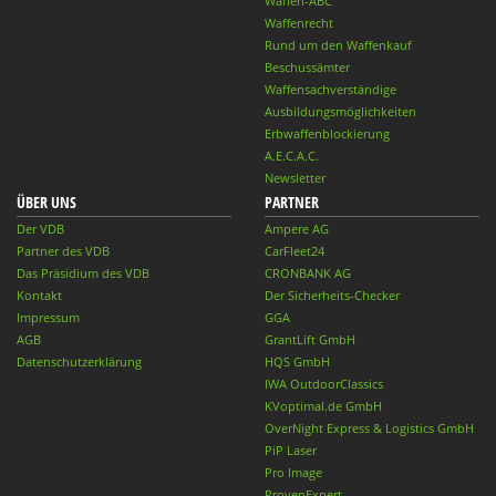
Waffen-ABC
Waffenrecht
Rund um den Waffenkauf
Beschussämter
Waffensachverständige
Ausbildungsmöglichkeiten
Erbwaffenblockierung
A.E.C.A.C.
Newsletter
ÜBER UNS
PARTNER
Der VDB
Ampere AG
Partner des VDB
CarFleet24
Das Präsidium des VDB
CRONBANK AG
Kontakt
Der Sicherheits-Checker
Impressum
GGA
AGB
GrantLift GmbH
Datenschutzerklärung
HQS GmbH
IWA OutdoorClassics
KVoptimal.de GmbH
OverNight Express & Logistics GmbH
PiP Laser
Pro Image
ProvenExpert