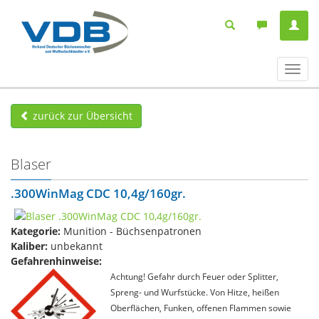
Navig
ein-/
zurück zur Übersicht
Blaser
.300WinMag CDC 10,4g/160gr.
Kategorie:
Munition - Büchsenpatronen
Kaliber:
unbekannt
Gefahrenhinweise:
Achtung! Gefahr durch Feuer oder Splitter,
Spreng- und Wurfstücke. Von Hitze, heißen
Oberflächen, Funken, offenen Flammen sowie