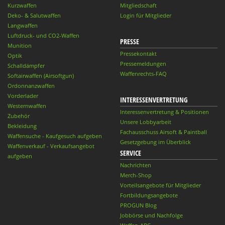
Kurzwaffen
Mitgliedschaft
Deko- & Salutwaffen
Login für Mitglieder
Langwaffen
Luftdruck- und CO2-Waffen
PRESSE
Munition
Pressekontakt
Optik
Pressemeldungen
Schalldämpfer
Waffenrechts-FAQ
Softairwaffen (Airsoftgun)
Ordonnanzwaffen
Vorderlader
INTERESSENVERTRETUNG
Westernwaffen
Interessenvertretung & Positionen
Zubehör
Unsere Lobbyarbeit
Bekleidung
Fachausschuss Airsoft & Paintball
Waffensuche - Kaufgesuch aufgeben
Gesetzgebung im Überblick
Waffenverkauf - Verkaufsangebot
SERVICE
aufgeben
Nachrichten
Merch-Shop
Vorteilsangebote für Mitglieder
Fortbildungsangebote
PROGUN Blog
Jobbörse und Nachfolge