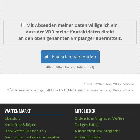
Mit Absenden meiner Daten willige ich ein,
dass der VDB meine Kontaktdaten direkt
an den oben genannten Empfänger übermittelt.
Nachricht versenden
(Bitte füllen Sie alle Felder aus!)
1
*
inkl. MwSt.; zzgl. Versandkosten
2
*
differenzbesteuert gemäß §25a UStG.;MwSt. nicht ausweisbar; zzgl. Versandkosten
WAFFENMARKT
MITGLIEDER
Übersicht
Ordentliche Mitglieder (Waffen-
Armbrüste & Bögen
Fachgeschäfte)
Blankwaffen (Messer u.ä.)
Außerordentliche Mitglieder
Gas-, Signal-, Schreckschusswaffen
Fördermitglieder