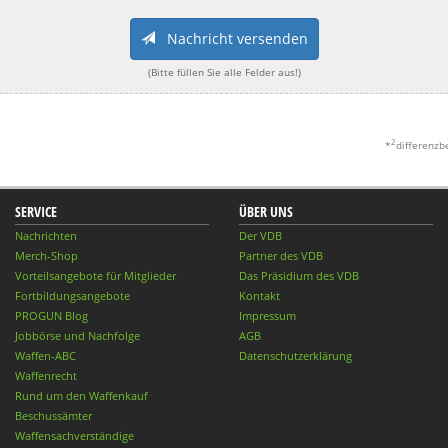
Nachricht versenden
(Bitte füllen Sie alle Felder aus!)
2
*
differenzb
SERVICE
ÜBER UNS
Nachrichten
Der VDB
Merch-Shop
Partner des VDB
Vorteilsangebote für Mitglieder
Das Präsidium des VDB
Fortbildungsangebote
Kontakt
PROGUN Blog
Impressum
Jobbörse und Nachfolge
AGB
Waffen-ABC
Datenschutzerklärung
Waffenrecht
Rund um den Waffenkauf
Beschussämter
Waffensachverständige