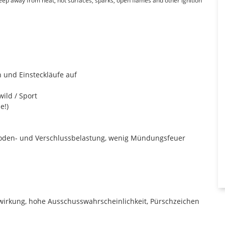
Keep away from heat, hot surfaces, sparks, open flames and other ignition
 und Einsteckläufe auf
ild / Sport
e!)
ßboden- und Verschlussbelastung, wenig Mündungsfeuer
wirkung, hohe Ausschusswahrscheinlichkeit, Pürschzeichen