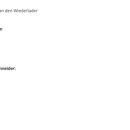
 an den Wiederlader
en
hneider: