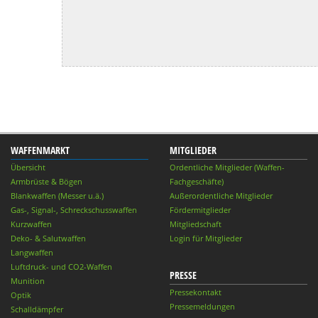
WAFFENMARKT
MITGLIEDER
Übersicht
Ordentliche Mitglieder (Waffen-
Armbrüste & Bögen
Fachgeschäfte)
Blankwaffen (Messer u.ä.)
Außerordentliche Mitglieder
Gas-, Signal-, Schreckschusswaffen
Fördermitglieder
Kurzwaffen
Mitgliedschaft
Deko- & Salutwaffen
Login für Mitglieder
Langwaffen
Luftdruck- und CO2-Waffen
PRESSE
Munition
Pressekontakt
Optik
Pressemeldungen
Schalldämpfer