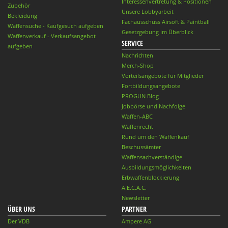
Interessenvertretung & Positionen
Zubehör
Unsere Lobbyarbeit
Bekleidung
Fachausschuss Airsoft & Paintball
Waffensuche - Kaufgesuch aufgeben
Gesetzgebung im Überblick
Waffenverkauf - Verkaufsangebot
SERVICE
aufgeben
Nachrichten
Merch-Shop
Vorteilsangebote für Mitglieder
Fortbildungsangebote
PROGUN Blog
Jobbörse und Nachfolge
Waffen-ABC
Waffenrecht
Rund um den Waffenkauf
Beschussämter
Waffensachverständige
Ausbildungsmöglichkeiten
Erbwaffenblockierung
A.E.C.A.C.
Newsletter
ÜBER UNS
PARTNER
Der VDB
Ampere AG