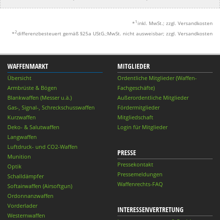
1
*
inkl. MwSt.; zzgl. Versandkosten
2
*
differenzbesteuert gemäß §25a UStG.;MwSt. nicht ausweisbar; zzgl. Versandkosten
WAFFENMARKT
MITGLIEDER
Übersicht
Ordentliche Mitglieder (Waffen-
Armbrüste & Bögen
Fachgeschäfte)
Blankwaffen (Messer u.ä.)
Außerordentliche Mitglieder
Gas-, Signal-, Schreckschusswaffen
Fördermitglieder
Kurzwaffen
Mitgliedschaft
Deko- & Salutwaffen
Login für Mitglieder
Langwaffen
Luftdruck- und CO2-Waffen
PRESSE
Munition
Pressekontakt
Optik
Pressemeldungen
Schalldämpfer
Waffenrechts-FAQ
Softairwaffen (Airsoftgun)
Ordonnanzwaffen
Vorderlader
INTERESSENVERTRETUNG
Westernwaffen