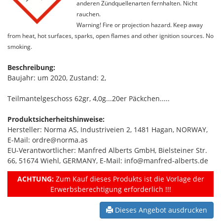
anderen Zündquellenarten fernhalten. Nicht
rauchen.
Warning! Fire or projection hazard. Keep away
from heat, hot surfaces, sparks, open flames and other ignition sources. No
smoking.
Beschreibung:
Baujahr: um 2020, Zustand: 2,
Teilmantelgeschoss 62gr, 4,0g...20er Päckchen.....
Produktsicherheitshinweise:
Hersteller: Norma AS, Industriveien 2, 1481 Hagan, NORWAY,
E-Mail: ordre@norma.as
EU-Verantwortlicher: Manfred Alberts GmbH, Bielsteiner Str.
66, 51674 Wiehl, GERMANY, E-Mail: info@manfred-alberts.de
ACHTUNG:
Zum Kauf dieses Produkts ist die Vorlage der
Erwerbsberechtigung erforderlich !!!
Dieses Angebot ausdrucken