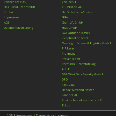
Partner des VDB
CarFleet24
Das Präsidium des VDB
CRONBANK AG
Kontakt
Der Sicherheits-Checker
Impressum
GGA
AGB
GrantLift GmbH
Datenschutzerklärung
HQS GmbH
IWA OutdoorClassics
KVoptimal.de GmbH
OverNight Express & Logistics GmbH
PiP Laser
Pro Image
ProvenExpert
Rechtliche Unterstützung
A.T.U.
BSG-Wüst Data Security GmbH
DPD
First Data
Handelsverband Hessen
Landbell AG
Rheinischer-Inkassodienst e.K.
Zukos
AGB
|
Impressum
|
Datenschutz
|
Kontakt