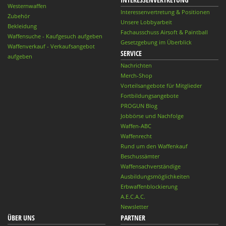
Westernwaffen
Interessenvertretung & Positionen
Zubehör
Unsere Lobbyarbeit
Bekleidung
Fachausschuss Airsoft & Paintball
Waffensuche - Kaufgesuch aufgeben
Gesetzgebung im Überblick
Waffenverkauf - Verkaufsangebot
SERVICE
aufgeben
Nachrichten
Merch-Shop
Vorteilsangebote für Mitglieder
Fortbildungsangebote
PROGUN Blog
Jobbörse und Nachfolge
Waffen-ABC
Waffenrecht
Rund um den Waffenkauf
Beschussämter
Waffensachverständige
Ausbildungsmöglichkeiten
Erbwaffenblockierung
A.E.C.A.C.
Newsletter
ÜBER UNS
PARTNER