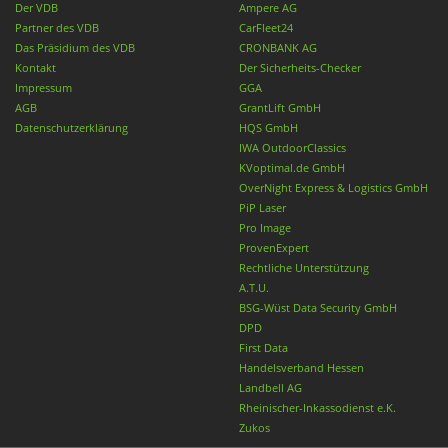
Der VDB
Ampere AG
Partner des VDB
CarFleet24
Das Präsidium des VDB
CRONBANK AG
Kontakt
Der Sicherheits-Checker
Impressum
GGA
AGB
GrantLift GmbH
Datenschutzerklärung
HQS GmbH
IWA OutdoorClassics
KVoptimal.de GmbH
OverNight Express & Logistics GmbH
PiP Laser
Pro Image
ProvenExpert
Rechtliche Unterstützung
A.T.U.
BSG-Wüst Data Security GmbH
DPD
First Data
Handelsverband Hessen
Landbell AG
Rheinischer-Inkassodienst e.K.
Zukos