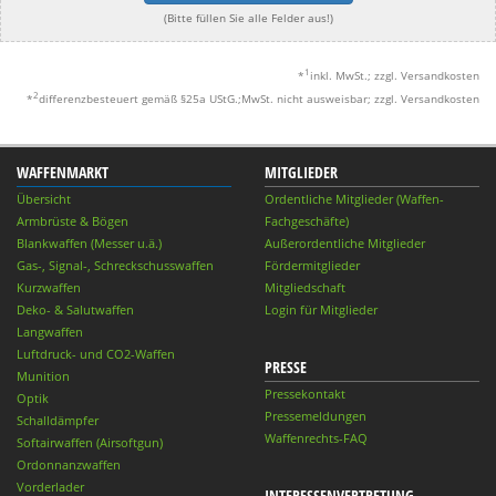
(Bitte füllen Sie alle Felder aus!)
1
*
inkl. MwSt.; zzgl. Versandkosten
2
*
differenzbesteuert gemäß §25a UStG.;MwSt. nicht ausweisbar; zzgl. Versandkosten
WAFFENMARKT
MITGLIEDER
Übersicht
Ordentliche Mitglieder (Waffen-
Armbrüste & Bögen
Fachgeschäfte)
Blankwaffen (Messer u.ä.)
Außerordentliche Mitglieder
Gas-, Signal-, Schreckschusswaffen
Fördermitglieder
Kurzwaffen
Mitgliedschaft
Deko- & Salutwaffen
Login für Mitglieder
Langwaffen
Luftdruck- und CO2-Waffen
PRESSE
Munition
Pressekontakt
Optik
Pressemeldungen
Schalldämpfer
Waffenrechts-FAQ
Softairwaffen (Airsoftgun)
Ordonnanzwaffen
Vorderlader
INTERESSENVERTRETUNG