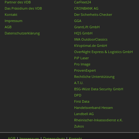
Partner des VDB
CarFleet24
Das Präsidium des VDB
CRONBANK AG
Kontakt
Der Sicherheits-Checker
Impressum
GGA
AGB
GrantLift GmbH
Datenschutzerklärung
HQS GmbH
IWA OutdoorClassics
KVoptimal.de GmbH
OverNight Express & Logistics GmbH
PiP Laser
Pro Image
ProvenExpert
Rechtliche Unterstützung
A.T.U.
BSG-Wüst Data Security GmbH
DPD
First Data
Handelsverband Hessen
Landbell AG
Rheinischer-Inkassodienst e.K.
Zukos
AGB
|
Impressum
|
Datenschutz
|
Kontakt