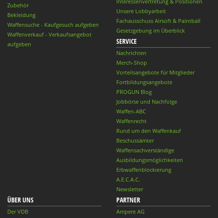
Interessenvertretung & Positionen
Zubehör
Unsere Lobbyarbeit
Bekleidung
Fachausschuss Airsoft & Paintball
Waffensuche - Kaufgesuch aufgeben
Gesetzgebung im Überblick
Waffenverkauf - Verkaufsangebot
SERVICE
aufgeben
Nachrichten
Merch-Shop
Vorteilsangebote für Mitglieder
Fortbildungsangebote
PROGUN Blog
Jobbörse und Nachfolge
Waffen-ABC
Waffenrecht
Rund um den Waffenkauf
Beschussämter
Waffensachverständige
Ausbildungsmöglichkeiten
Erbwaffenblockierung
A.E.C.A.C.
Newsletter
ÜBER UNS
PARTNER
Der VDB
Ampere AG