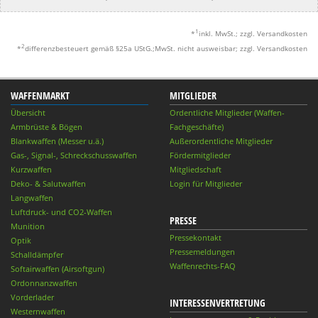
1
*
inkl. MwSt.; zzgl. Versandkosten
2
*
differenzbesteuert gemäß §25a UStG.;MwSt. nicht ausweisbar; zzgl. Versandkosten
WAFFENMARKT
MITGLIEDER
Übersicht
Ordentliche Mitglieder (Waffen-
Armbrüste & Bögen
Fachgeschäfte)
Blankwaffen (Messer u.ä.)
Außerordentliche Mitglieder
Gas-, Signal-, Schreckschusswaffen
Fördermitglieder
Kurzwaffen
Mitgliedschaft
Deko- & Salutwaffen
Login für Mitglieder
Langwaffen
Luftdruck- und CO2-Waffen
PRESSE
Munition
Pressekontakt
Optik
Pressemeldungen
Schalldämpfer
Waffenrechts-FAQ
Softairwaffen (Airsoftgun)
Ordonnanzwaffen
Vorderlader
INTERESSENVERTRETUNG
Westernwaffen