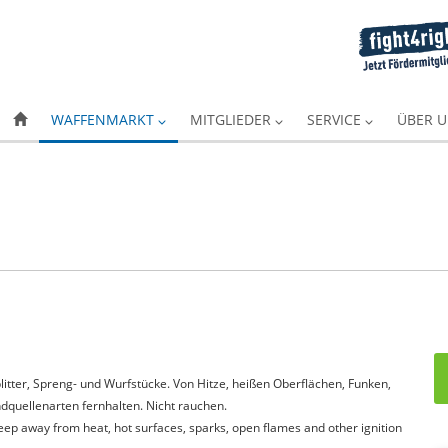
WAFFENMARKT
MITGLIEDER
SERVICE
ÜBER 
itter, Spreng- und Wurfstücke. Von Hitze, heißen Oberflächen, Funken,
quellenarten fernhalten. Nicht rauchen.
Keep away from heat, hot surfaces, sparks, open flames and other ignition