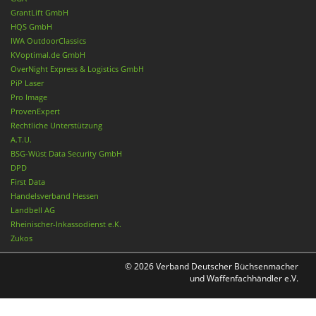
GrantLift GmbH
HQS GmbH
IWA OutdoorClassics
KVoptimal.de GmbH
OverNight Express & Logistics GmbH
PiP Laser
Pro Image
ProvenExpert
Rechtliche Unterstützung
A.T.U.
BSG-Wüst Data Security GmbH
DPD
First Data
Handelsverband Hessen
Landbell AG
Rheinischer-Inkassodienst e.K.
Zukos
© 2026 Verband Deutscher Büchsenmacher
und Waffenfachhändler e.V.