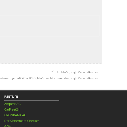
1
*
inkl. MwSt.; zzgl. Versandkosten
esteuert gemäß §25a UStG.;MwSt. nicht ausweisbar; zzgl. Versandkosten
PARTNER
Ampere AG
CarFleet24
CRONBANK AG
Der Sicherheits-Checker
GGA