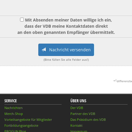
Mit Absenden meiner Daten willige ich ein,
dass der VDB meine Kontaktdaten direkt
an den oben genannten Empfänger übermittelt.
Nachricht versenden
(Bitte füllen Sie alle Felder aus!)
2
*
differenzb
SERVICE
ÜBER UNS
Nachrichten
Der VDB
Merch-Shop
Partner des VDB
Vorteilsangebote für Mitglieder
Das Präsidium des VDB
Fortbildungsangebote
Kontakt
PROGUN Blog
Impressum