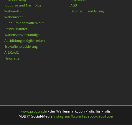
Jobbörse und Nachfolge
AGB
Waffen-ABC
Datenschutzerklärung
Waffenrecht
Rund um den Waffenkauf
Beschussämter
Waffensachverständige
Ausbildungsmöglichkeiten
Erbwaffenblockierung
A.E.C.A.C.
Newsletter
www.progun.de
- der Waffenmarkt von Profis für Profis
VDB @ Social-Media
Instagram
X.com
Facebook
YouTube