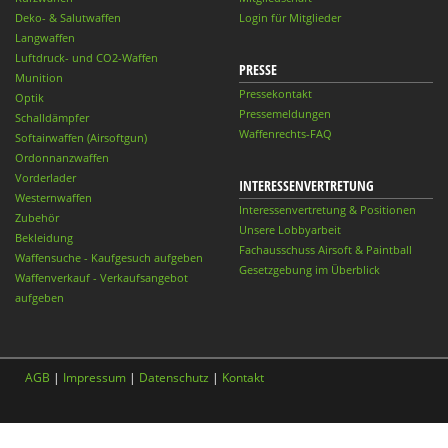
Deko- & Salutwaffen
Login für Mitglieder
Langwaffen
Luftdruck- und CO2-Waffen
PRESSE
Munition
Pressekontakt
Optik
Pressemeldungen
Schalldämpfer
Waffenrechts-FAQ
Softairwaffen (Airsoftgun)
Ordonnanzwaffen
Vorderlader
INTERESSENVERTRETUNG
Westernwaffen
Interessenvertretung & Positionen
Zubehör
Unsere Lobbyarbeit
Bekleidung
Fachausschuss Airsoft & Paintball
Waffensuche - Kaufgesuch aufgeben
Gesetzgebung im Überblick
Waffenverkauf - Verkaufsangebot
aufgeben
AGB
|
Impressum
|
Datenschutz
|
Kontakt