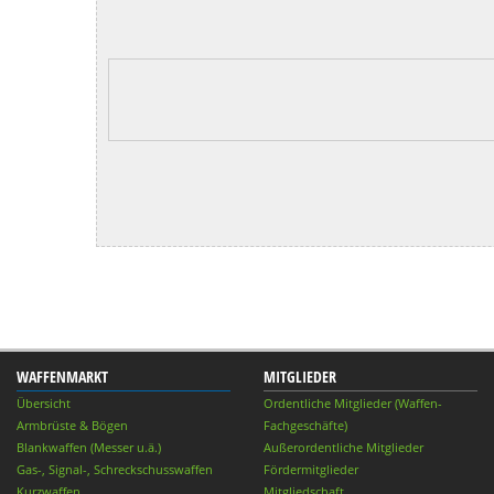
WAFFENMARKT
MITGLIEDER
Übersicht
Ordentliche Mitglieder (Waffen-
Armbrüste & Bögen
Fachgeschäfte)
Blankwaffen (Messer u.ä.)
Außerordentliche Mitglieder
Gas-, Signal-, Schreckschusswaffen
Fördermitglieder
Kurzwaffen
Mitgliedschaft