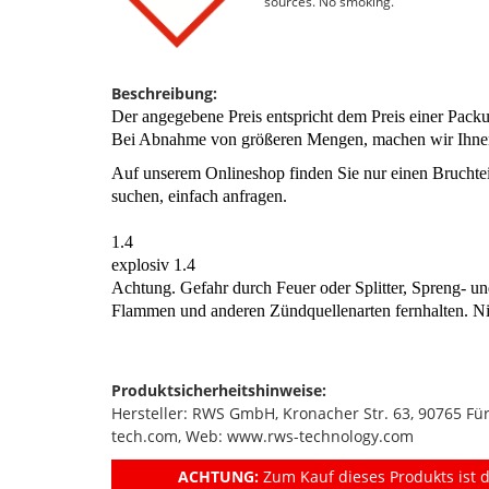
sources. No smoking.
Beschreibung:
Der angegebene Preis entspricht dem Preis einer Pack
Bei Abnahme von größeren Mengen, machen wir Ihnen
Auf unserem Onlineshop finden Sie nur einen Bruchtei
suchen, einfach anfragen.
1.4
explosiv 1.4
Achtung. Gefahr durch Feuer oder Splitter, Spreng- u
Flammen und anderen Zündquellenarten fernhalten. Ni
Produktsicherheitshinweise:
Hersteller: RWS GmbH, Kronacher Str. 63, 90765 F
tech.com, Web: www.rws-technology.com
ACHTUNG:
Zum Kauf dieses Produkts ist d