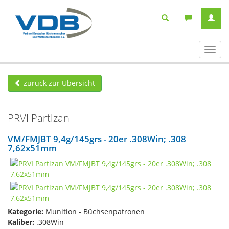
Navig
ein-/
zurück zur Übersicht
PRVI Partizan
VM/FMJBT 9,4g/145grs - 20er .308Win; .308
7,62x51mm
Kategorie:
Munition - Büchsenpatronen
Kaliber:
.308Win