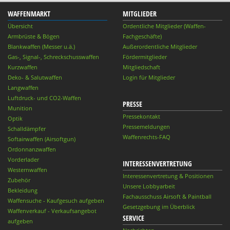
WAFFENMARKT
MITGLIEDER
Übersicht
Ordentliche Mitglieder (Waffen-
Armbrüste & Bögen
Fachgeschäfte)
Blankwaffen (Messer u.ä.)
Außerordentliche Mitglieder
Gas-, Signal-, Schreckschusswaffen
Fördermitglieder
Kurzwaffen
Mitgliedschaft
Deko- & Salutwaffen
Login für Mitglieder
Langwaffen
Luftdruck- und CO2-Waffen
PRESSE
Munition
Pressekontakt
Optik
Pressemeldungen
Schalldämpfer
Waffenrechts-FAQ
Softairwaffen (Airsoftgun)
Ordonnanzwaffen
Vorderlader
INTERESSENVERTRETUNG
Westernwaffen
Interessenvertretung & Positionen
Zubehör
Unsere Lobbyarbeit
Bekleidung
Fachausschuss Airsoft & Paintball
Waffensuche - Kaufgesuch aufgeben
Gesetzgebung im Überblick
Waffenverkauf - Verkaufsangebot
SERVICE
aufgeben