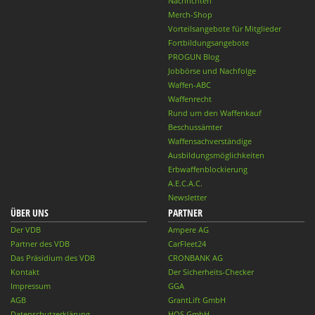
Nachrichten
Merch-Shop
Vorteilsangebote für Mitglieder
Fortbildungsangebote
PROGUN Blog
Jobbörse und Nachfolge
Waffen-ABC
Waffenrecht
Rund um den Waffenkauf
Beschussämter
Waffensachverständige
Ausbildungsmöglichkeiten
Erbwaffenblockierung
A.E.C.A.C.
Newsletter
ÜBER UNS
PARTNER
Der VDB
Ampere AG
Partner des VDB
CarFleet24
Das Präsidium des VDB
CRONBANK AG
Kontakt
Der Sicherheits-Checker
Impressum
GGA
AGB
GrantLift GmbH
Datenschutzerklärung
HQS GmbH