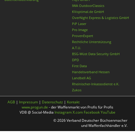
IWA OutdoorClassics
KVoptimal.de GmbH
OverNight Express & Logistics GmbH
PiP Laser
Pro Image
ProvenExpert
Rechtliche Unterstützung
A.T.U.
BSG-Wüst Data Security GmbH
DPD
First Data
Handelsverband Hessen
Landbell AG
Rheinischer-Inkassodienst e.K.
Zukos
AGB
|
Impressum
|
Datenschutz
|
Kontakt
www.progun.de
- der Waffenmarkt von Profis für Profis
VDB @ Social-Media
Instagram
X.com
Facebook
YouTube
© 2026 Verband Deutscher Büchsenmacher
und Waffenfachhändler e.V.