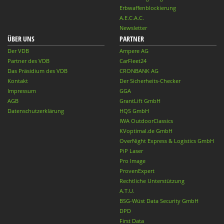
Erbwaffenblockierung
A.E.C.A.C.
Newsletter
ÜBER UNS
PARTNER
Der VDB
Ampere AG
Partner des VDB
CarFleet24
Das Präsidium des VDB
CRONBANK AG
Kontakt
Der Sicherheits-Checker
Impressum
GGA
AGB
GrantLift GmbH
Datenschutzerklärung
HQS GmbH
IWA OutdoorClassics
KVoptimal.de GmbH
OverNight Express & Logistics GmbH
PiP Laser
Pro Image
ProvenExpert
Rechtliche Unterstützung
A.T.U.
BSG-Wüst Data Security GmbH
DPD
First Data