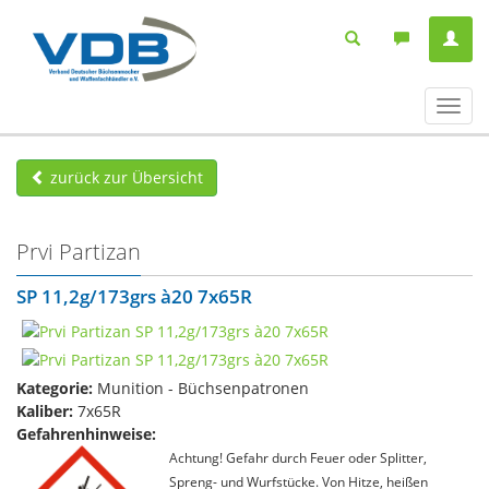
Navig
ein-/
zurück zur Übersicht
Prvi Partizan
SP 11,2g/173grs à20 7x65R
Kategorie:
Munition - Büchsenpatronen
Kaliber:
7x65R
Gefahrenhinweise:
Achtung! Gefahr durch Feuer oder Splitter,
Spreng- und Wurfstücke. Von Hitze, heißen