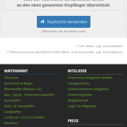
an den oben genannten Empfänger übermittelt.
Nachricht versenden
(Bitte füllen Sie alle Felder aus!)
1
*
inkl. MwSt.; zzgl. Versandkosten
2
*
differenzbesteuert gemäß §25a UStG.;MwSt. nicht ausweisbar; zzgl. Versandkosten
WAFFENMARKT
MITGLIEDER
Übersicht
Ordentliche Mitglieder (Waffen-
Armbrüste & Bögen
Fachgeschäfte)
Blankwaffen (Messer u.ä.)
Außerordentliche Mitglieder
Gas-, Signal-, Schreckschusswaffen
Fördermitglieder
Kurzwaffen
Mitgliedschaft
Deko- & Salutwaffen
Login für Mitglieder
Langwaffen
Luftdruck- und CO2-Waffen
PRESSE
Munition