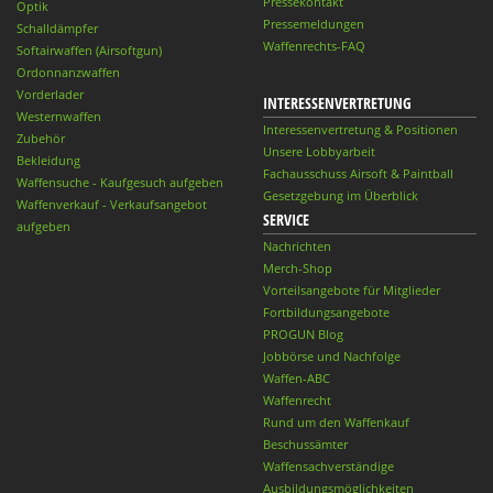
Pressekontakt
Optik
Pressemeldungen
Schalldämpfer
Waffenrechts-FAQ
Softairwaffen (Airsoftgun)
Ordonnanzwaffen
Vorderlader
INTERESSENVERTRETUNG
Westernwaffen
Interessenvertretung & Positionen
Zubehör
Unsere Lobbyarbeit
Bekleidung
Fachausschuss Airsoft & Paintball
Waffensuche - Kaufgesuch aufgeben
Gesetzgebung im Überblick
Waffenverkauf - Verkaufsangebot
SERVICE
aufgeben
Nachrichten
Merch-Shop
Vorteilsangebote für Mitglieder
Fortbildungsangebote
PROGUN Blog
Jobbörse und Nachfolge
Waffen-ABC
Waffenrecht
Rund um den Waffenkauf
Beschussämter
Waffensachverständige
Ausbildungsmöglichkeiten