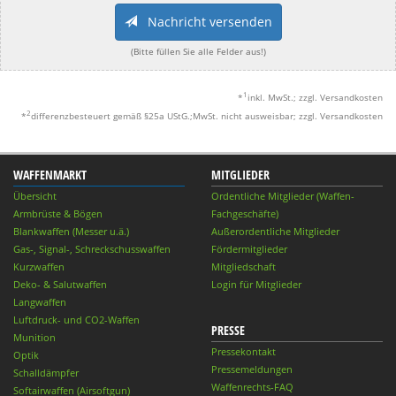
Nachricht versenden
(Bitte füllen Sie alle Felder aus!)
1
*
inkl. MwSt.; zzgl. Versandkosten
2
*
differenzbesteuert gemäß §25a UStG.;MwSt. nicht ausweisbar; zzgl. Versandkosten
WAFFENMARKT
MITGLIEDER
Übersicht
Ordentliche Mitglieder (Waffen-
Armbrüste & Bögen
Fachgeschäfte)
Blankwaffen (Messer u.ä.)
Außerordentliche Mitglieder
Gas-, Signal-, Schreckschusswaffen
Fördermitglieder
Kurzwaffen
Mitgliedschaft
Deko- & Salutwaffen
Login für Mitglieder
Langwaffen
Luftdruck- und CO2-Waffen
PRESSE
Munition
Pressekontakt
Optik
Pressemeldungen
Schalldämpfer
Waffenrechts-FAQ
Softairwaffen (Airsoftgun)