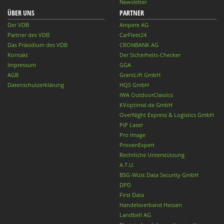
Newsletter
ÜBER UNS
PARTNER
Der VDB
Ampere AG
Partner des VDB
CarFleet24
Das Präsidium des VDB
CRONBANK AG
Kontakt
Der Sicherheits-Checker
Impressum
GGA
AGB
GrantLift GmbH
Datenschutzerklärung
HQS GmbH
IWA OutdoorClassics
KVoptimal.de GmbH
OverNight Express & Logistics GmbH
PiP Laser
Pro Image
ProvenExpert
Rechtliche Unterstützung
A.T.U.
BSG-Wüst Data Security GmbH
DPD
First Data
Handelsverband Hessen
Landbell AG