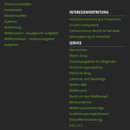
Ordonnanzwaffen
Vorderlader
INTERESSENVERTRETUNG
Westernwaffen
Interessenvertretung & Positionen
Zubehör
Unsere Lobbyarbeit
Bekleidung
Fachausschuss Airsoft & Paintball
Waffensuche - Kaufgesuch aufgeben
Gesetzgebung im Überblick
Waffenverkauf - Verkaufsangebot
SERVICE
aufgeben
Nachrichten
Merch-Shop
Vorteilsangebote für Mitglieder
Fortbildungsangebote
PROGUN Blog
Jobbörse und Nachfolge
Waffen-ABC
Waffenrecht
Rund um den Waffenkauf
Beschussämter
Waffensachverständige
Ausbildungsmöglichkeiten
Erbwaffenblockierung
A.E.C.A.C.