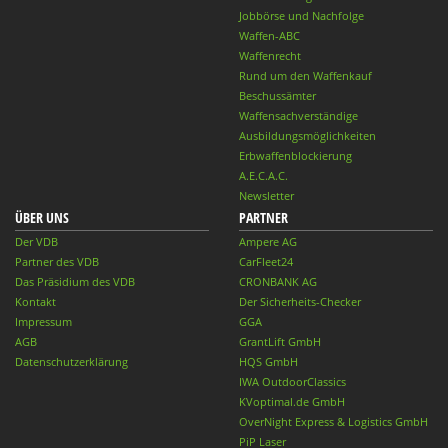
Jobbörse und Nachfolge
Waffen-ABC
Waffenrecht
Rund um den Waffenkauf
Beschussämter
Waffensachverständige
Ausbildungsmöglichkeiten
Erbwaffenblockierung
A.E.C.A.C.
Newsletter
ÜBER UNS
PARTNER
Der VDB
Ampere AG
Partner des VDB
CarFleet24
Das Präsidium des VDB
CRONBANK AG
Kontakt
Der Sicherheits-Checker
Impressum
GGA
AGB
GrantLift GmbH
Datenschutzerklärung
HQS GmbH
IWA OutdoorClassics
KVoptimal.de GmbH
OverNight Express & Logistics GmbH
PiP Laser