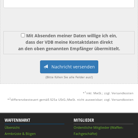
Mit Absenden meiner Daten willige ich ein,
dass der VDB meine Kontaktdaten direkt
an den oben genannten Empfänger übermittelt.
Nachricht versenden
(Bitte füllen Sie alle Felder aus!)
1
*
inkl. MwSt.; zzgl. Versandkosten
2
*
differenzbesteuert gemäß §25a UStG.;MwSt. nicht ausweisbar; zzgl. Versandkosten
WAFFENMARKT
MITGLIEDER
Übersicht
Ordentliche Mitglieder (Waffen-
Armbrüste & Bögen
Fachgeschäfte)