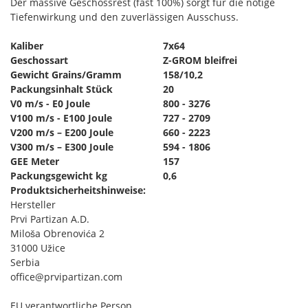
Der massive Geschossrest (fast 100%) sorgt für die nötige
Tiefenwirkung und den zuverlässigen Ausschuss.
Kaliber
7x64
Geschossart
Z-GROM bleifrei
Gewicht Grains/Gramm
158/10,2
Packungsinhalt Stück
20
V0 m/s - E0 Joule
800 - 3276
V100 m/s - E100 Joule
727 - 2709
V200 m/s – E200 Joule
660 - 2223
V300 m/s – E300 Joule
594 - 1806
GEE Meter
157
Packungsgewicht kg
0,6
Produktsicherheitshinweise:
Hersteller
Prvi Partizan A.D.
Miloša Obrenovića 2
31000 Užice
Serbia
office@prvipartizan.com
EU verantwortliche Person