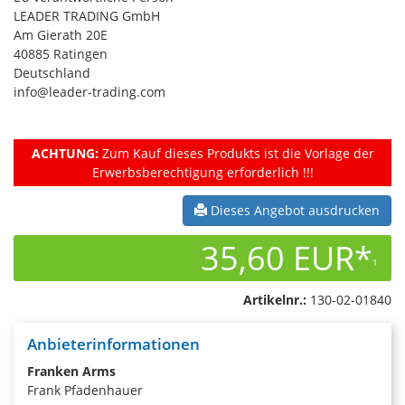
LEADER TRADING GmbH
Am Gierath 20E
40885 Ratingen
Deutschland
info@leader-trading.com
ACHTUNG:
Zum Kauf dieses Produkts ist die Vorlage der
Erwerbsberechtigung erforderlich !!!
Dieses Angebot ausdrucken
35,60 EUR*
1
Artikelnr.:
130-02-01840
Anbieterinformationen
Franken Arms
Frank Pfadenhauer