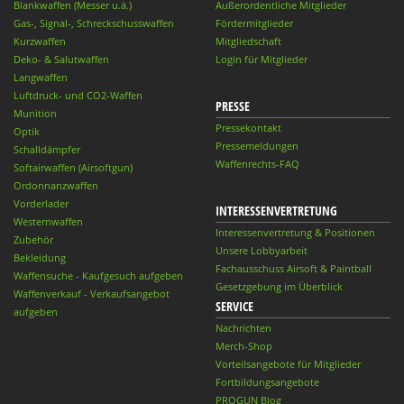
Blankwaffen (Messer u.ä.)
Außerordentliche Mitglieder
Gas-, Signal-, Schreckschusswaffen
Fördermitglieder
Kurzwaffen
Mitgliedschaft
Deko- & Salutwaffen
Login für Mitglieder
Langwaffen
Luftdruck- und CO2-Waffen
PRESSE
Munition
Pressekontakt
Optik
Pressemeldungen
Schalldämpfer
Waffenrechts-FAQ
Softairwaffen (Airsoftgun)
Ordonnanzwaffen
Vorderlader
INTERESSENVERTRETUNG
Westernwaffen
Interessenvertretung & Positionen
Zubehör
Unsere Lobbyarbeit
Bekleidung
Fachausschuss Airsoft & Paintball
Waffensuche - Kaufgesuch aufgeben
Gesetzgebung im Überblick
Waffenverkauf - Verkaufsangebot
SERVICE
aufgeben
Nachrichten
Merch-Shop
Vorteilsangebote für Mitglieder
Fortbildungsangebote
PROGUN Blog