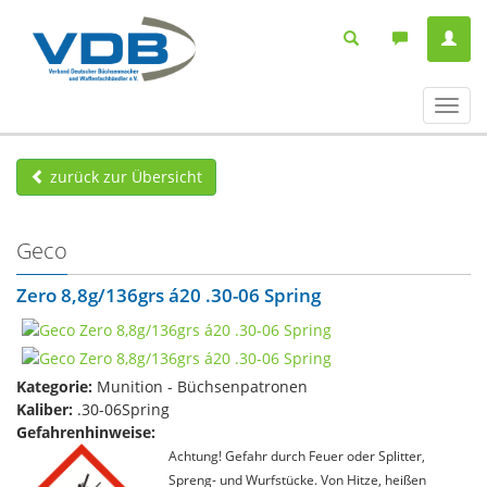
Navig
ein-/
zurück zur Übersicht
Geco
Zero 8,8g/136grs á20 .30-06 Spring
Kategorie:
Munition - Büchsenpatronen
Kaliber:
.30-06Spring
Gefahrenhinweise:
Achtung! Gefahr durch Feuer oder Splitter,
Spreng- und Wurfstücke. Von Hitze, heißen