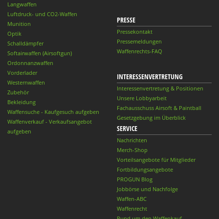
Langwaffen
Luftdruck- und CO2-Waffen
PRESSE
Munition
Pressekontakt
Optik
Pressemeldungen
Schalldämpfer
Waffenrechts-FAQ
Softairwaffen (Airsoftgun)
Ordonnanzwaffen
Vorderlader
INTERESSENVERTRETUNG
Westernwaffen
Interessenvertretung & Positionen
Zubehör
Unsere Lobbyarbeit
Bekleidung
Fachausschuss Airsoft & Paintball
Waffensuche - Kaufgesuch aufgeben
Gesetzgebung im Überblick
Waffenverkauf - Verkaufsangebot
SERVICE
aufgeben
Nachrichten
Merch-Shop
Vorteilsangebote für Mitglieder
Fortbildungsangebote
PROGUN Blog
Jobbörse und Nachfolge
Waffen-ABC
Waffenrecht
Rund um den Waffenkauf