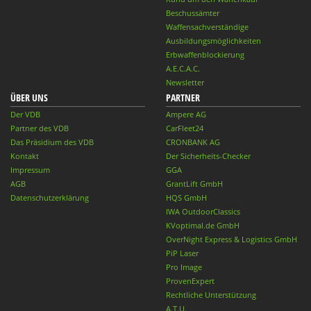
Beschussämter
Waffensachverständige
Ausbildungsmöglichkeiten
Erbwaffenblockierung
A.E.C.A.C.
Newsletter
ÜBER UNS
PARTNER
Der VDB
Ampere AG
Partner des VDB
CarFleet24
Das Präsidium des VDB
CRONBANK AG
Kontakt
Der Sicherheits-Checker
Impressum
GGA
AGB
GrantLift GmbH
Datenschutzerklärung
HQS GmbH
IWA OutdoorClassics
KVoptimal.de GmbH
OverNight Express & Logistics GmbH
PiP Laser
Pro Image
ProvenExpert
Rechtliche Unterstützung
A.T.U.