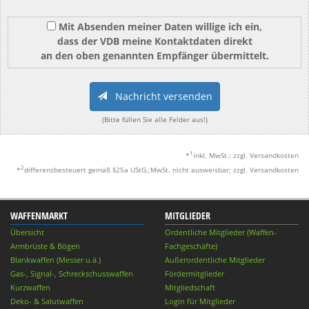
Mit Absenden meiner Daten willige ich ein,
dass der VDB meine Kontaktdaten direkt
an den oben genannten Empfänger übermittelt.
Nachricht versenden
(Bitte füllen Sie alle Felder aus!)
1
*
inkl. MwSt.; zzgl. Versandkosten
2
*
differenzbesteuert gemäß §25a UStG.;MwSt. nicht ausweisbar; zzgl. Versandkosten
WAFFENMARKT
MITGLIEDER
Übersicht
Ordentliche Mitglieder (Waffen-
Armbrüste & Bögen
Fachgeschäfte)
Blankwaffen (Messer u.ä.)
Außerordentliche Mitglieder
Gas-, Signal-, Schreckschusswaffen
Fördermitglieder
Kurzwaffen
Mitgliedschaft
Deko- & Salutwaffen
Login für Mitglieder