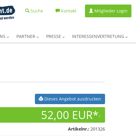
Suche
Kontakt
Mitglieder Login
UNS
PARTNER
PRESSE
INTERESSENVERTRETUNG
Dieses Angebot ausdrucken
52,00 EUR*
1
Artikelnr.:
201326