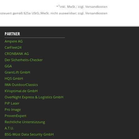
1
*
inkl. MwSt.; zzgl. Versandkosten
esteuert gemäß §25a UStG.;MwSt. nicht ausweisbar; zzgl. Versandkosten
PARTNER
Ampere AG
CarFleet24
CRONBANK AG
Der Sicherheits-Checker
GGA
GrantLift GmbH
HQS GmbH
IWA OutdoorClassics
KVoptimal.de GmbH
OverNight Express & Logistics GmbH
PiP Laser
Pro Image
ProvenExpert
Rechtliche Unterstützung
A.T.U.
BSG-Wüst Data Security GmbH