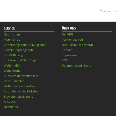
2
*
differenzb
SERVICE
ÜBER UNS
Nachrichten
Der VDB
Merch-Shop
Partner des VDB
Vorteilsangebote für Mitglieder
Das Präsidium des VDB
Fortbildungsangebote
Kontakt
PROGUN Blog
Impressum
Jobbörse und Nachfolge
AGB
Waffen-ABC
Datenschutzerklärung
Waffenrecht
Rund um den Waffenkauf
Beschussämter
Waffensachverständige
Ausbildungsmöglichkeiten
Erbwaffenblockierung
A.E.C.A.C.
Newsletter