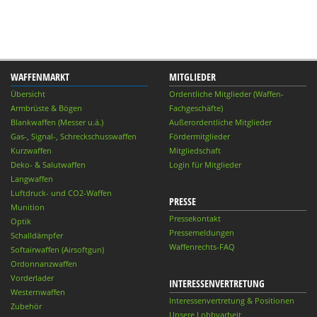
WAFFENMARKT
MITGLIEDER
Übersicht
Ordentliche Mitglieder (Waffen-
Armbrüste & Bögen
Fachgeschäfte)
Blankwaffen (Messer u.ä.)
Außerordentliche Mitglieder
Gas-, Signal-, Schreckschusswaffen
Fördermitglieder
Kurzwaffen
Mitgliedschaft
Deko- & Salutwaffen
Login für Mitglieder
Langwaffen
Luftdruck- und CO2-Waffen
PRESSE
Munition
Pressekontakt
Optik
Pressemeldungen
Schalldämpfer
Waffenrechts-FAQ
Softairwaffen (Airsoftgun)
Ordonnanzwaffen
Vorderlader
INTERESSENVERTRETUNG
Westernwaffen
Interessenvertretung & Positionen
Zubehör
Unsere Lobbyarbeit