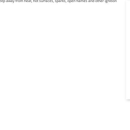
Keep away from heat, hot surfaces, sparks, open flames and other ignition