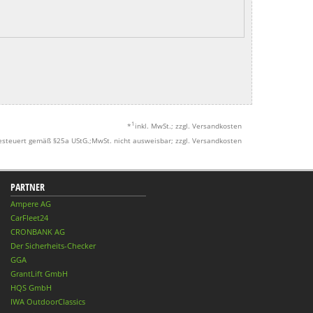
1
*
inkl. MwSt.; zzgl. Versandkosten
esteuert gemäß §25a UStG.;MwSt. nicht ausweisbar; zzgl. Versandkosten
PARTNER
Ampere AG
CarFleet24
CRONBANK AG
Der Sicherheits-Checker
GGA
GrantLift GmbH
HQS GmbH
IWA OutdoorClassics