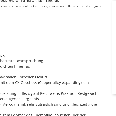
quellenarten fernhalten. Nicht rauchen.
Keep away from heat, hot surfaces, sparks, open flames and other ignition
ück
ür härteste Beanspruchung.
rdichten Innenraum.
maximalen Korrosionsschutz.
mit dem CX-Geschoss (Copper alloy eXpanding), ein
 Leistung in Bezug auf Reichweite, Präzision Restgewicht
überzeugendes Ergebnis.
er Aerodynamik sehr zuträglich sind und gleichzeitig die
ndigem Polymer das unempfindlich gegenüber der