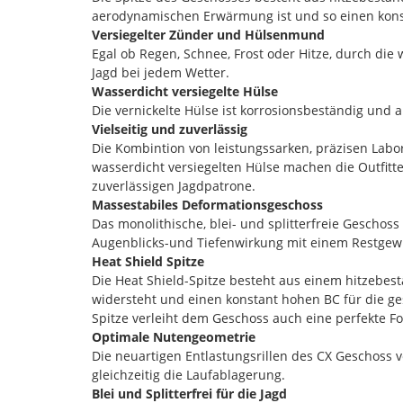
aerodynamischen Erwärmung ist und so einen konstan
Versiegelter Zünder und Hülsenmund
Egal ob Regen, Schnee, Frost oder Hitze, durch die w
Jagd bei jedem Wetter.
Wasserdicht versiegelte Hülse
Die vernickelte Hülse ist korrosionsbeständig und
Vielseitig und zuverlässig
Die Kombintion von leistungssarken, präzisen Lab
wasserdicht versiegelten Hülse machen die Outfitte
zuverlässigen Jagdpatrone.
Massestabiles Deformationsgeschoss
Das monolithische, blei- und splitterfreie Geschos
Augenblicks-und Tiefenwirkung mit einem Restgew
Heat Shield Spitze
Die Heat Shield-Spitze besteht aus einem hitzebe
widersteht und einen konstant hohen BC für die ge
Spitze verleiht dem Geschoss auch eine perfekte F
Optimale Nutengeometrie
Die neuartigen Entlastungsrillen des CX Geschoss
gleichzeitig die Laufablagerung.
Blei und Splitterfrei für die Jagd