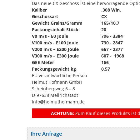
Das neue CX Geschoss ist eine hervorragende Option 
Kaliber
.308 Win.
Geschossart
CX
Gewicht Grains/Gramm
165/10,7
Packungsinhalt Stück
20
V0 m/s - E0 Joule
796 - 3384
V100 m/s - E100 Joule
730 - 2847
V200 m/s – E200 Joule
667 - 2377
V300 m/s – E300 Joule
607 - 1968
GEE Meter
166
Packungsgewicht kg
0,57
EU verantwortliche Person
Helmut Hofmann GmbH
Scheinbergweg 6 – 8
D-97638 Mellrichstadt
info@helmuthofmann.de
ACHTUNG:
Zum Kauf dieses Produkts ist d
Ihre Anfrage