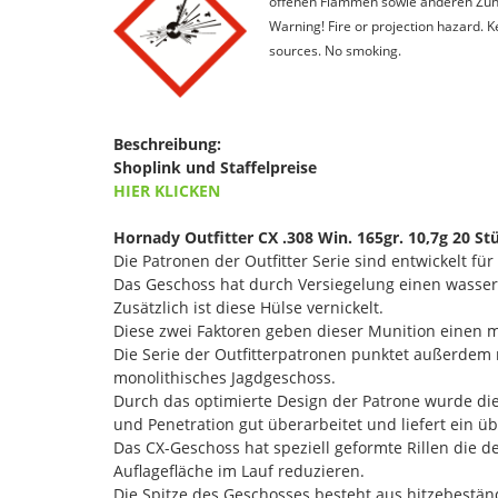
offenen Flammen sowie anderen Zünd
Warning! Fire or projection hazard. 
sources. No smoking.
Beschreibung:
Shoplink und Staffelpreise
HIER KLICKEN
Hornady Outfitter CX .308 Win. 165gr. 10,7g 20 St
Die Patronen der Outfitter Serie sind entwickelt f
Das Geschoss hat durch Versiegelung einen wasse
Zusätzlich ist diese Hülse vernickelt.
Diese zwei Faktoren geben dieser Munition einen 
Die Serie der Outfitterpatronen punktet außerdem 
monolithisches Jagdgeschoss.
Durch das optimierte Design der Patrone wurde die
und Penetration gut überarbeitet und liefert ein 
Das CX-Geschoss hat speziell geformte Rillen die d
Auflagefläche im Lauf reduzieren.
Die Spitze des Geschosses besteht aus hitzebestä