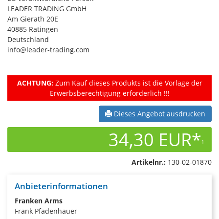
LEADER TRADING GmbH
Am Gierath 20E
40885 Ratingen
Deutschland
info@leader-trading.com
ACHTUNG:
Zum Kauf dieses Produkts ist die Vorlage der
Erwerbsberechtigung erforderlich !!!
Dieses Angebot ausdrucken
34,30 EUR*
1
Artikelnr.:
130-02-01870
Anbieterinformationen
Franken Arms
Frank Pfadenhauer