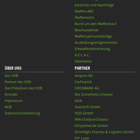
Jobbörse und Nachfolge
Waffen-ABC
Waffenrecht
Rund um den Waffenkauf
Beschussämter
Waffensachverständige
Ausbildungsmöglichkeiten
Erbwaffenblockierung
A.E.C.A.C.
Newsletter
ÜBER UNS
PARTNER
Der VDB
Ampere AG
Partner des VDB
CarFleet24
Das Präsidium des VDB
CRONBANK AG
Kontakt
Der Sicherheits-Checker
Impressum
GGA
AGB
GrantLift GmbH
Datenschutzerklärung
HQS GmbH
IWA OutdoorClassics
KVoptimal.de GmbH
OverNight Express & Logistics GmbH
PiP Laser