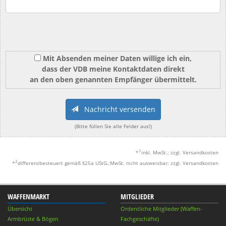
Mit Absenden meiner Daten willige ich ein,
dass der VDB meine Kontaktdaten direkt
an den oben genannten Empfänger übermittelt.
Nachricht versenden
(Bitte füllen Sie alle Felder aus!)
1
*
inkl. MwSt.; zzgl. Versandkosten
2
*
differenzbesteuert gemäß §25a UStG.;MwSt. nicht ausweisbar; zzgl. Versandkosten
WAFFENMARKT
MITGLIEDER
Übersicht
Ordentliche Mitglieder (Waffen-
Armbrüste & Bögen
Fachgeschäfte)