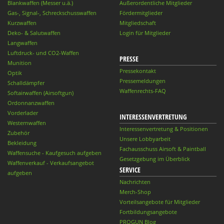
Blankwaffen (Messer u.ä.)
Außerordentliche Mitglieder
Gas-, Signal-, Schreckschusswaffen
Fördermitglieder
Kurzwaffen
Mitgliedschaft
Deko- & Salutwaffen
Login für Mitglieder
Langwaffen
Luftdruck- und CO2-Waffen
PRESSE
Munition
Pressekontakt
Optik
Pressemeldungen
Schalldämpfer
Waffenrechts-FAQ
Softairwaffen (Airsoftgun)
Ordonnanzwaffen
Vorderlader
INTERESSENVERTRETUNG
Westernwaffen
Interessenvertretung & Positionen
Zubehör
Unsere Lobbyarbeit
Bekleidung
Fachausschuss Airsoft & Paintball
Waffensuche - Kaufgesuch aufgeben
Gesetzgebung im Überblick
Waffenverkauf - Verkaufsangebot
SERVICE
aufgeben
Nachrichten
Merch-Shop
Vorteilsangebote für Mitglieder
Fortbildungsangebote
PROGUN Blog