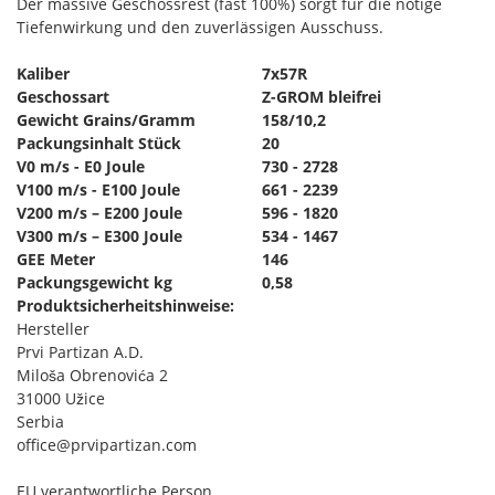
Der massive Geschossrest (fast 100%) sorgt für die nötige
Tiefenwirkung und den zuverlässigen Ausschuss.
Kaliber
7x57R
Geschossart
Z-GROM bleifrei
Gewicht Grains/Gramm
158/10,2
Packungsinhalt Stück
20
V0 m/s - E0 Joule
730 - 2728
V100 m/s - E100 Joule
661 - 2239
V200 m/s – E200 Joule
596 - 1820
V300 m/s – E300 Joule
534 - 1467
GEE Meter
146
Packungsgewicht kg
0,58
Produktsicherheitshinweise:
Hersteller
Prvi Partizan A.D.
Miloša Obrenovića 2
31000 Užice
Serbia
office@prvipartizan.com
EU verantwortliche Person