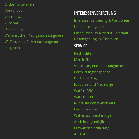
Ordonnanzwaffen
Vorderlader
INTERESSENVERTRETUNG
Westernwaffen
Interessenvertretung & Positionen
Zubehör
Unsere Lobbyarbeit
Bekleidung
Fachausschuss Airsoft & Paintball
Waffensuche - Kaufgesuch aufgeben
Gesetzgebung im Überblick
Waffenverkauf - Verkaufsangebot
SERVICE
aufgeben
Nachrichten
Merch-Shop
Vorteilsangebote für Mitglieder
Fortbildungsangebote
PROGUN Blog
Jobbörse und Nachfolge
Waffen-ABC
Waffenrecht
Rund um den Waffenkauf
Beschussämter
Waffensachverständige
Ausbildungsmöglichkeiten
Erbwaffenblockierung
A.E.C.A.C.