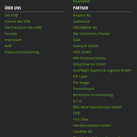
Newsletter
ÜBER UNS
PARTNER
Der VDB
Ampere AG
Partner des VDB
CarFleet24
Das Präsidium des VDB
CRONBANK AG
Kontakt
Der Sicherheits-Checker
Impressum
GGA
AGB
GrantLift GmbH
Datenschutzerklärung
HQS GmbH
IWA OutdoorClassics
KVoptimal.de GmbH
OverNight Express & Logistics GmbH
PiP Laser
Pro Image
ProvenExpert
Rechtliche Unterstützung
A.T.U.
BSG-Wüst Data Security GmbH
DPD
First Data
Handelsverband Hessen
Landbell AG