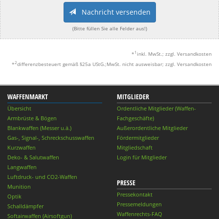
Nachricht versenden
(Bitte füllen Sie alle Felder aus!)
1
*
inkl. MwSt.; zzgl. Versandkosten
2
*
differenzbesteuert gemäß §25a UStG.;MwSt. nicht ausweisbar; zzgl. Versandkosten
WAFFENMARKT
MITGLIEDER
Übersicht
Ordentliche Mitglieder (Waffen-
Armbrüste & Bögen
Fachgeschäfte)
Blankwaffen (Messer u.ä.)
Außerordentliche Mitglieder
Gas-, Signal-, Schreckschusswaffen
Fördermitglieder
Kurzwaffen
Mitgliedschaft
Deko- & Salutwaffen
Login für Mitglieder
Langwaffen
Luftdruck- und CO2-Waffen
PRESSE
Munition
Pressekontakt
Optik
Pressemeldungen
Schalldämpfer
Waffenrechts-FAQ
Softairwaffen (Airsoftgun)