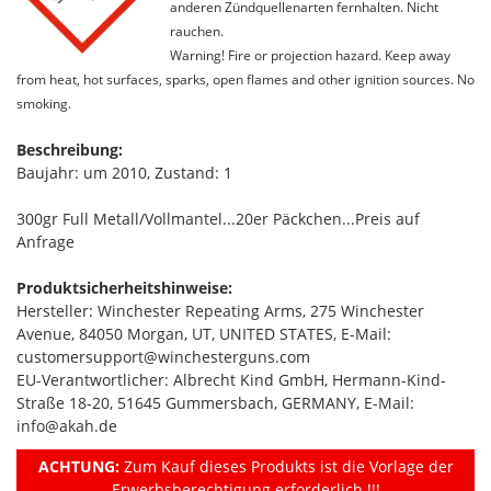
anderen Zündquellenarten fernhalten. Nicht
rauchen.
Warning! Fire or projection hazard. Keep away
from heat, hot surfaces, sparks, open flames and other ignition sources. No
smoking.
Beschreibung:
Baujahr: um 2010, Zustand: 1
300gr Full Metall/Vollmantel...20er Päckchen...Preis auf
Anfrage
Produktsicherheitshinweise:
Hersteller: Winchester Repeating Arms, 275 Winchester
Avenue, 84050 Morgan, UT, UNITED STATES, E-Mail:
customersupport@winchesterguns.com
EU-Verantwortlicher: Albrecht Kind GmbH, Hermann-Kind-
Straße 18-20, 51645 Gummersbach, GERMANY, E-Mail:
info@akah.de
ACHTUNG:
Zum Kauf dieses Produkts ist die Vorlage der
Erwerbsberechtigung erforderlich !!!