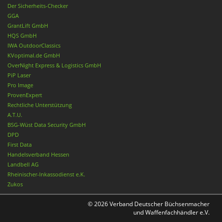
Der Sicherheits-Checker
GGA
GrantLift GmbH
HQS GmbH
IWA OutdoorClassics
KVoptimal.de GmbH
OverNight Express & Logistics GmbH
PiP Laser
Pro Image
ProvenExpert
Rechtliche Unterstützung
A.T.U.
BSG-Wüst Data Security GmbH
DPD
First Data
Handelsverband Hessen
Landbell AG
Rheinischer-Inkassodienst e.K.
Zukos
© 2026 Verband Deutscher Büchsenmacher
und Waffenfachhändler e.V.