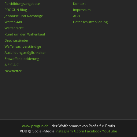
Fortbildungsangebote
Kontakt
PROGUN Blog
Impressum
Jobbörse und Nachfolge
AGB
Waffen-ABC
Datenschutzerklärung
Waffenrecht
Rund um den Waffenkauf
Beschussämter
Waffensachverständige
Ausbildungsmöglichkeiten
Erbwaffenblockierung
A.E.C.A.C.
Newsletter
www.progun.de
- der Waffenmarkt von Profis für Profis
VDB @ Social-Media
Instagram
X.com
Facebook
YouTube