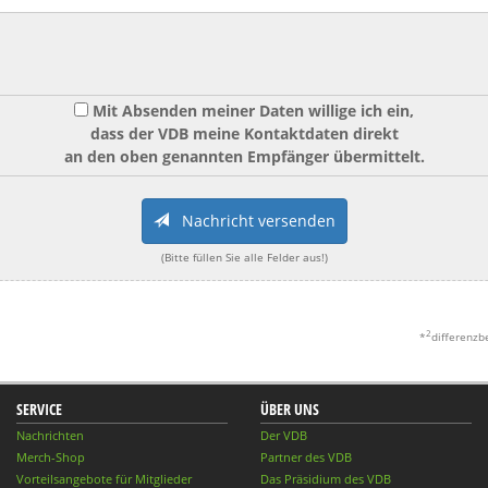
Mit Absenden meiner Daten willige ich ein,
dass der VDB meine Kontaktdaten direkt
an den oben genannten Empfänger übermittelt.
Nachricht versenden
(Bitte füllen Sie alle Felder aus!)
2
*
differenzb
SERVICE
ÜBER UNS
Nachrichten
Der VDB
Merch-Shop
Partner des VDB
Vorteilsangebote für Mitglieder
Das Präsidium des VDB