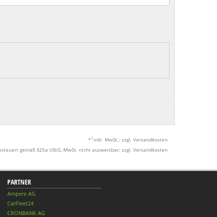
1
*
inkl. MwSt.; zzgl. Versandkosten
esteuert gemäß §25a UStG.;MwSt. nicht ausweisbar; zzgl. Versandkosten
PARTNER
Ampere AG
CarFleet24
CRONBANK AG