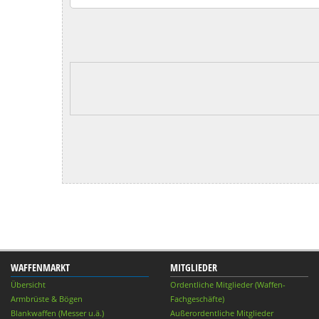
WAFFENMARKT
MITGLIEDER
Übersicht
Ordentliche Mitglieder (Waffen-
Armbrüste & Bögen
Fachgeschäfte)
Blankwaffen (Messer u.ä.)
Außerordentliche Mitglieder