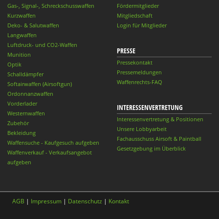
Gas-, Signal-, Schreckschusswaffen
Fördermitglieder
Kurzwaffen
Mitgliedschaft
Deko- & Salutwaffen
Login für Mitglieder
Langwaffen
Luftdruck- und CO2-Waffen
PRESSE
Munition
Pressekontakt
Optik
Pressemeldungen
Schalldämpfer
Waffenrechts-FAQ
Softairwaffen (Airsoftgun)
Ordonnanzwaffen
Vorderlader
INTERESSENVERTRETUNG
Westernwaffen
Interessenvertretung & Positionen
Zubehör
Unsere Lobbyarbeit
Bekleidung
Fachausschuss Airsoft & Paintball
Waffensuche - Kaufgesuch aufgeben
Gesetzgebung im Überblick
Waffenverkauf - Verkaufsangebot
aufgeben
AGB
|
Impressum
|
Datenschutz
|
Kontakt