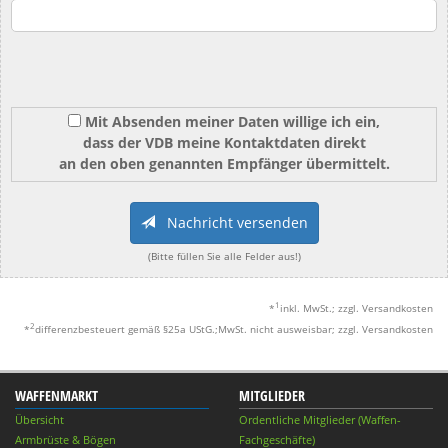
Mit Absenden meiner Daten willige ich ein,
dass der VDB meine Kontaktdaten direkt
an den oben genannten Empfänger übermittelt.
Nachricht versenden
(Bitte füllen Sie alle Felder aus!)
1
*
inkl. MwSt.; zzgl. Versandkosten
2
*
differenzbesteuert gemäß §25a UStG.;MwSt. nicht ausweisbar; zzgl. Versandkosten
WAFFENMARKT
MITGLIEDER
Übersicht
Ordentliche Mitglieder (Waffen-
Armbrüste & Bögen
Fachgeschäfte)