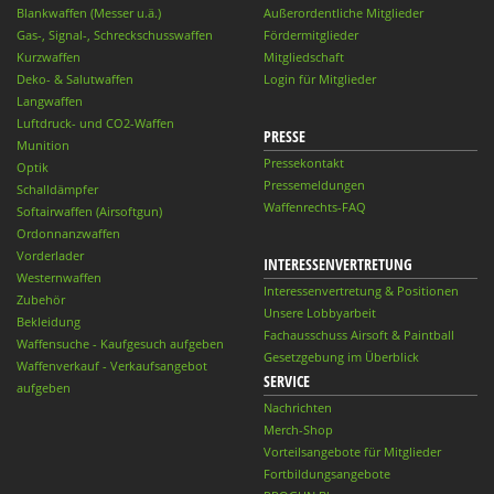
Blankwaffen (Messer u.ä.)
Außerordentliche Mitglieder
Gas-, Signal-, Schreckschusswaffen
Fördermitglieder
Kurzwaffen
Mitgliedschaft
Deko- & Salutwaffen
Login für Mitglieder
Langwaffen
Luftdruck- und CO2-Waffen
PRESSE
Munition
Pressekontakt
Optik
Pressemeldungen
Schalldämpfer
Waffenrechts-FAQ
Softairwaffen (Airsoftgun)
Ordonnanzwaffen
Vorderlader
INTERESSENVERTRETUNG
Westernwaffen
Interessenvertretung & Positionen
Zubehör
Unsere Lobbyarbeit
Bekleidung
Fachausschuss Airsoft & Paintball
Waffensuche - Kaufgesuch aufgeben
Gesetzgebung im Überblick
Waffenverkauf - Verkaufsangebot
SERVICE
aufgeben
Nachrichten
Merch-Shop
Vorteilsangebote für Mitglieder
Fortbildungsangebote