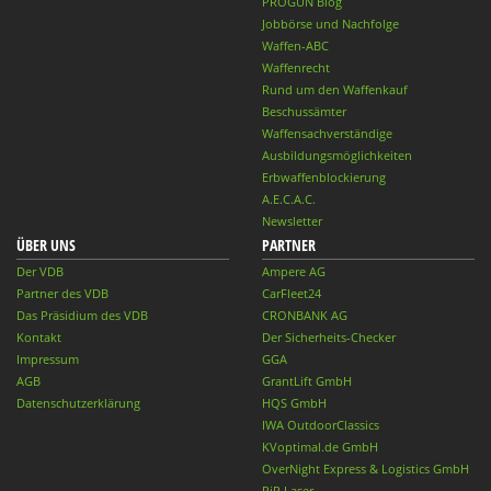
PROGUN Blog
Jobbörse und Nachfolge
Waffen-ABC
Waffenrecht
Rund um den Waffenkauf
Beschussämter
Waffensachverständige
Ausbildungsmöglichkeiten
Erbwaffenblockierung
A.E.C.A.C.
Newsletter
ÜBER UNS
PARTNER
Der VDB
Ampere AG
Partner des VDB
CarFleet24
Das Präsidium des VDB
CRONBANK AG
Kontakt
Der Sicherheits-Checker
Impressum
GGA
AGB
GrantLift GmbH
Datenschutzerklärung
HQS GmbH
IWA OutdoorClassics
KVoptimal.de GmbH
OverNight Express & Logistics GmbH
PiP Laser