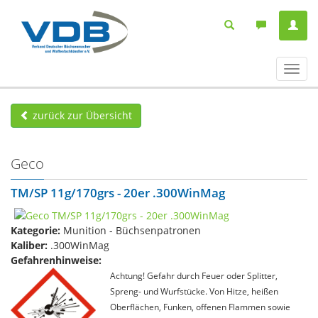
Navig
ein-/
zurück zur Übersicht
Geco
TM/SP 11g/170grs - 20er .300WinMag
Kategorie:
Munition - Büchsenpatronen
Kaliber:
.300WinMag
Gefahrenhinweise:
Achtung! Gefahr durch Feuer oder Splitter,
Spreng- und Wurfstücke. Von Hitze, heißen
Oberflächen, Funken, offenen Flammen sowie