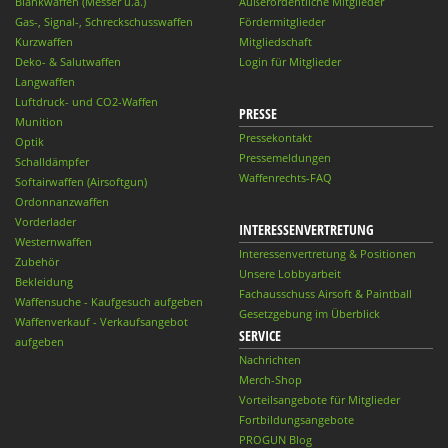
Blankwaffen (Messer u.ä.)
Außerordentliche Mitglieder
Gas-, Signal-, Schreckschusswaffen
Fördermitglieder
Kurzwaffen
Mitgliedschaft
Deko- & Salutwaffen
Login für Mitglieder
Langwaffen
Luftdruck- und CO2-Waffen
PRESSE
Munition
Pressekontakt
Optik
Pressemeldungen
Schalldämpfer
Waffenrechts-FAQ
Softairwaffen (Airsoftgun)
Ordonnanzwaffen
Vorderlader
INTERESSENVERTRETUNG
Westernwaffen
Interessenvertretung & Positionen
Zubehör
Unsere Lobbyarbeit
Bekleidung
Fachausschuss Airsoft & Paintball
Waffensuche - Kaufgesuch aufgeben
Gesetzgebung im Überblick
Waffenverkauf - Verkaufsangebot
SERVICE
aufgeben
Nachrichten
Merch-Shop
Vorteilsangebote für Mitglieder
Fortbildungsangebote
PROGUN Blog