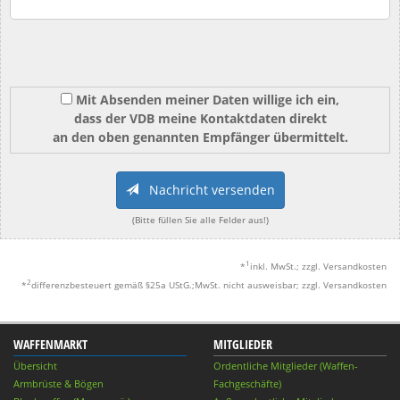
Mit Absenden meiner Daten willige ich ein,
dass der VDB meine Kontaktdaten direkt
an den oben genannten Empfänger übermittelt.
Nachricht versenden
(Bitte füllen Sie alle Felder aus!)
1
*
inkl. MwSt.; zzgl. Versandkosten
2
*
differenzbesteuert gemäß §25a UStG.;MwSt. nicht ausweisbar; zzgl. Versandkosten
WAFFENMARKT
MITGLIEDER
Übersicht
Ordentliche Mitglieder (Waffen-
Armbrüste & Bögen
Fachgeschäfte)