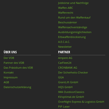
Jobbörse und Nachfolge
Waffen-ABC
Waffenrecht
Rund um den Waffenkauf
Beschussämter
Waffensachverständige
Ausbildungsmöglichkeiten
Erbwaffenblockierung
A.E.C.A.C.
Newsletter
ÜBER UNS
PARTNER
Der VDB
Ampere AG
Partner des VDB
CarFleet24
Das Präsidium des VDB
CRONBANK AG
Kontakt
Der Sicherheits-Checker
Impressum
GGA
AGB
GrantLift GmbH
Datenschutzerklärung
HQS GmbH
IWA OutdoorClassics
KVoptimal.de GmbH
OverNight Express & Logistics GmbH
PiP Laser