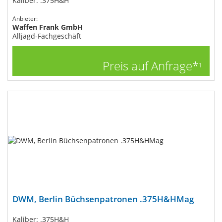
Kaliber: .375H&H
Anbieter:
Waffen Frank GmbH
Alljagd-Fachgeschäft
Preis auf Anfrage*
1
DWM, Berlin Büchsenpatronen .375H&HMag
Kaliber: .375H&H