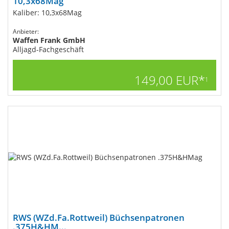
10,3x68Mag
Kaliber: 10,3x68Mag
Anbieter:
Waffen Frank GmbH
Alljagd-Fachgeschäft
149,00 EUR*
1
RWS (WZd.Fa.Rottweil) Büchsenpatronen
.375H&HM...