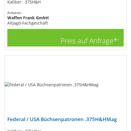
Kaliber: .375H&H
Anbieter:
Waffen Frank GmbH
Alljagd-Fachgeschäft
Preis auf Anfrage*
1
Federal / USA Büchsenpatronen .375H&HMag