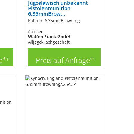
Jugoslawisch unbekannt
Pistolenmunition
6,35mmBrow...
Kaliber: 6,35mmBrowning
Anbieter:
Waffen Frank GmbH
Alljagd-Fachgeschäft
e*
Preis auf Anfrage*
1
1