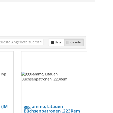
Liste
Galerie
s (IM
ggg-ammo, Litauen
Büchsenpatronen .223Rem