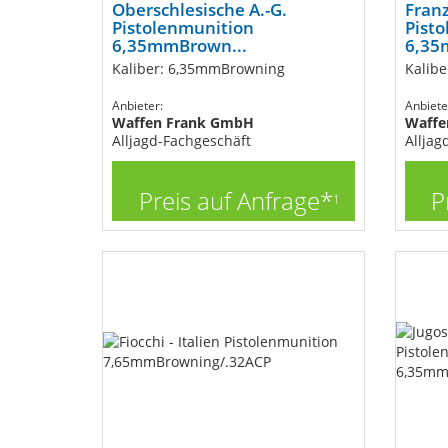
Oberschlesische A.-G.
Franz
Pistolenmunition
Pist
6,35mmBrown...
6,35
Kaliber: 6,35mmBrowning
Kalib
Anbieter:
Anbiete
Waffen Frank GmbH
Waffe
Alljagd-Fachgeschäft
Alljag
Preis auf Anfrage*
P
1