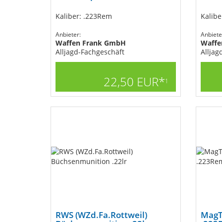
Kaliber: .223Rem
Kalibe
Anbieter:
Anbiete
Waffen Frank GmbH
Waffe
Alljagd-Fachgeschäft
Alljag
22,50 EUR*
1
RWS (WZd.Fa.Rottweil)
MagT