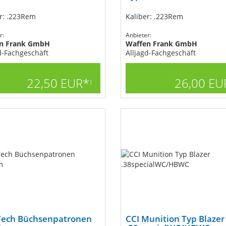
r: .223Rem
Kaliber: .223Rem
r:
Anbieter:
n Frank GmbH
Waffen Frank GmbH
d-Fachgeschäft
Alljagd-Fachgeschäft
22,50 EUR*
26,00 EU
1
ech Büchsenpatronen
CCI Munition Typ Blazer