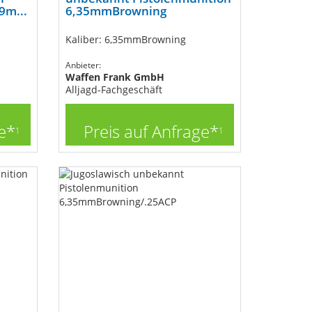
9m...
6,35mmBrowning
Kaliber: 6,35mmBrowning
Anbieter:
Waffen Frank GmbH
Alljagd-Fachgeschäft
e*
Preis auf Anfrage*
1
1