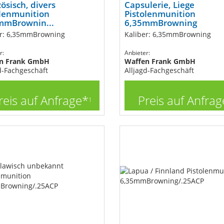
ösisch, divers
Capsulerie, Liege
olenmunition
Pistolenmunition
mmBrownin...
6,35mmBrowning
er: 6,35mmBrowning
Kaliber: 6,35mmBrowning
r:
Anbieter:
n Frank GmbH
Waffen Frank GmbH
d-Fachgeschäft
Alljagd-Fachgeschäft
reis auf Anfrage*
Preis auf Anfrag
1