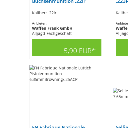
Büchsenmunition .22lr
.223
Kaliber: .22lr
Kalibe
Anbieter:
Anbiete
Waffen Frank GmbH
Waffe
Alljagd-Fachgeschäft
Alljag
5,90 EUR*
1
FN Fabrique Nationale
Selli