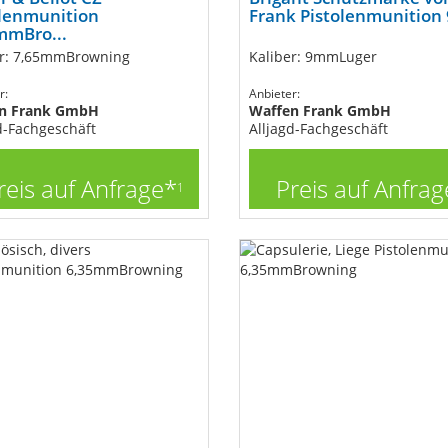
olenmunition
Frank Pistolenmunition 
mmBro...
er: 7,65mmBrowning
Kaliber: 9mmLuger
r:
Anbieter:
n Frank GmbH
Waffen Frank GmbH
d-Fachgeschäft
Alljagd-Fachgeschäft
reis auf Anfrage*
Preis auf Anfrag
1