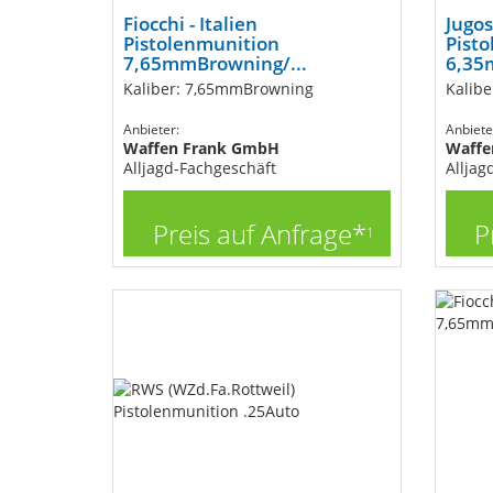
Fiocchi - Italien
Jugo
Pistolenmunition
Pist
7,65mmBrowning/...
6,35
Kaliber: 7,65mmBrowning
Kalib
Anbieter:
Anbiete
Waffen Frank GmbH
Waffe
Alljagd-Fachgeschäft
Alljag
Preis auf Anfrage*
P
1