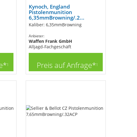
Kynoch, England
Pistolenmunition
6,35mmBrowning/.2...
Kaliber: 6,35mmBrowning
Anbieter:
Waffen Frank GmbH
Alljagd-Fachgeschäft
e*
Preis auf Anfrage*
1
1