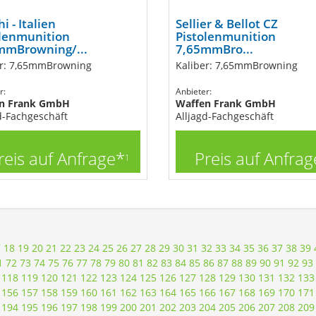
i - Italien
Sellier & Bellot CZ
olenmunition
Pistolenmunition
mmBrowning/...
7,65mmBro...
er: 7,65mmBrowning
Kaliber: 7,65mmBrowning
r:
Anbieter:
n Frank GmbH
Waffen Frank GmbH
d-Fachgeschäft
Alljagd-Fachgeschäft
reis auf Anfrage*
Preis auf Anfrag
1
7
18
19
20
21
22
23
24
25
26
27
28
29
30
31
32
33
34
35
36
37
38
39
1
72
73
74
75
76
77
78
79
80
81
82
83
84
85
86
87
88
89
90
91
92
93
118
119
120
121
122
123
124
125
126
127
128
129
130
131
132
133
156
157
158
159
160
161
162
163
164
165
166
167
168
169
170
171
194
195
196
197
198
199
200
201
202
203
204
205
206
207
208
209