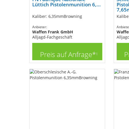
Lüttich Pistolenmunition 6,...
Pist
7,65
Kaliber: 6,35mmBrowning
Kalib
Anbieter:
Anbiete
Waffen Frank GmbH
Waffe
Alljagd-Fachgeschäft
Alljag
Preis auf Anfrage*
P
1