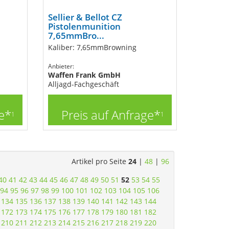
Sellier & Bellot CZ
Pistolenmunition
7,65mmBro...
Kaliber: 7,65mmBrowning
Anbieter:
Waffen Frank GmbH
Alljagd-Fachgeschäft
e*
Preis auf Anfrage*
1
1
Artikel pro Seite
24
|
48
|
96
40
41
42
43
44
45
46
47
48
49
50
51
52
53
54
55
94
95
96
97
98
99
100
101
102
103
104
105
106
134
135
136
137
138
139
140
141
142
143
144
172
173
174
175
176
177
178
179
180
181
182
210
211
212
213
214
215
216
217
218
219
220