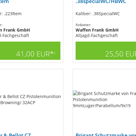
Rem
.38specialWC/HBWC
r: .223Rem
Kaliber: .38SpecialWC
r:
Anbieter:
n Frank GmbH
Waffen Frank GmbH
d-Fachgeschäft
Alljagd-Fachgeschäft
41,00 EUR*
25,50 EU
1
er & Bellot CZ
Brigant Schutzmarke vo