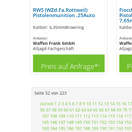
RWS (WZd.Fa.Rottweil)
Fiocch
Pistolenmunition .25Auto
Pist
7,65
Kaliber: 6,35mmBrowning
Kalib
Anbieter:
Anbiete
Waffen Frank GmbH
Waffe
Alljagd-Fachgeschäft
Alljag
Preis auf Anfrage*
P
1
Seite 52 von 223
zurück
1
2
3
4
5
6
7
8
9
10
11
12
13
14
15
16
1
56
57
58
59
60
61
62
63
64
65
66
67
68
69
70
7
107
108
109
110
111
112
113
114
115
116
117
145
146
147
148
149
150
151
152
153
154
155
183
184
185
186
187
188
189
190
191
192
193