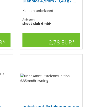
Diabolos 4,5mm / 0,49 g / ...
Kaliber: unbekannt
Anbieter:
shoot-club GmbH
R*
2,78 EUR*
1
1
n
unbekannt Pistolenmunition