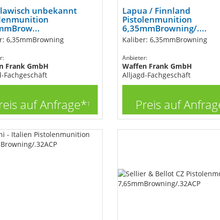
slawisch unbekannt
Lapua / Finnland
olenmunition
Pistolenmunition
mmBrow...
6,35mmBrowning/....
er: 6,35mmBrowning
Kaliber: 6,35mmBrowning
r:
Anbieter:
n Frank GmbH
Waffen Frank GmbH
d-Fachgeschäft
Alljagd-Fachgeschäft
reis auf Anfrage*
Preis auf Anfrag
1