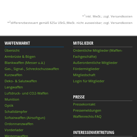
1
*
inkl. MwSt.; zzgl. Versandkosten
2
*
differenzbesteuert gemäß §25a UStG.;MwSt. nicht ausweisbar; zzgl. Versandkosten
WAFFENMARKT
MITGLIEDER
Übersicht
Ordentliche Mitglieder (Waffen-
Armbrüste & Bögen
Fachgeschäfte)
Blankwaffen (Messer u.ä.)
Außerordentliche Mitglieder
Gas-, Signal-, Schreckschusswaffen
Fördermitglieder
Kurzwaffen
Mitgliedschaft
Deko- & Salutwaffen
Login für Mitglieder
Langwaffen
Luftdruck- und CO2-Waffen
PRESSE
Munition
Pressekontakt
Optik
Pressemeldungen
Schalldämpfer
Waffenrechts-FAQ
Softairwaffen (Airsoftgun)
Ordonnanzwaffen
Vorderlader
INTERESSENVERTRETUNG
Westernwaffen