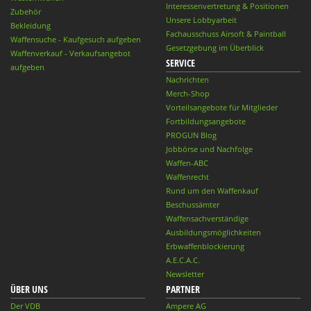
Interessenvertretung & Positionen
Zubehör
Unsere Lobbyarbeit
Bekleidung
Fachausschuss Airsoft & Paintball
Waffensuche - Kaufgesuch aufgeben
Gesetzgebung im Überblick
Waffenverkauf - Verkaufsangebot
SERVICE
aufgeben
Nachrichten
Merch-Shop
Vorteilsangebote für Mitglieder
Fortbildungsangebote
PROGUN Blog
Jobbörse und Nachfolge
Waffen-ABC
Waffenrecht
Rund um den Waffenkauf
Beschussämter
Waffensachverständige
Ausbildungsmöglichkeiten
Erbwaffenblockierung
A.E.C.A.C.
Newsletter
ÜBER UNS
PARTNER
Der VDB
Ampere AG