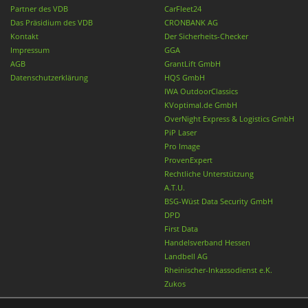
Partner des VDB
CarFleet24
Das Präsidium des VDB
CRONBANK AG
Kontakt
Der Sicherheits-Checker
Impressum
GGA
AGB
GrantLift GmbH
Datenschutzerklärung
HQS GmbH
IWA OutdoorClassics
KVoptimal.de GmbH
OverNight Express & Logistics GmbH
PiP Laser
Pro Image
ProvenExpert
Rechtliche Unterstützung
A.T.U.
BSG-Wüst Data Security GmbH
DPD
First Data
Handelsverband Hessen
Landbell AG
Rheinischer-Inkassodienst e.K.
Zukos