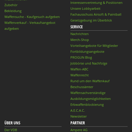
Interessenvertretung & Positionen
Zubehör
Unsere Lobbyarbeit
Bekleidung
Fachausschuss Airsoft & Paintball
Waffensuche - Kaufgesuch aufgeben
Gesetzgebung im Überblick
Waffenverkauf - Verkaufsangebot
SERVICE
aufgeben
Nachrichten
Merch-Shop
Vorteilsangebote für Mitglieder
Fortbildungsangebote
PROGUN Blog
Jobbörse und Nachfolge
Waffen-ABC
Waffenrecht
Rund um den Waffenkauf
Beschussämter
Waffensachverständige
Ausbildungsmöglichkeiten
Erbwaffenblockierung
A.E.C.A.C.
Newsletter
ÜBER UNS
PARTNER
Der VDB
Ampere AG