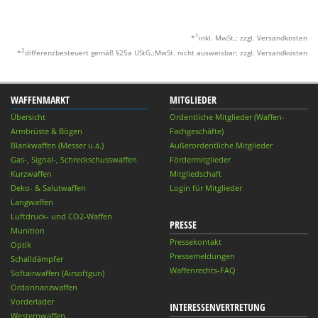
1
*
inkl. MwSt.; zzgl. Versandkosten
2
*
differenzbesteuert gemäß §25a UStG.;MwSt. nicht ausweisbar; zzgl. Versandkosten
WAFFENMARKT
MITGLIEDER
Übersicht
Ordentliche Mitglieder (Waffen-
Armbrüste & Bögen
Fachgeschäfte)
Blankwaffen (Messer u.ä.)
Außerordentliche Mitglieder
Gas-, Signal-, Schreckschusswaffen
Fördermitglieder
Kurzwaffen
Mitgliedschaft
Deko- & Salutwaffen
Login für Mitglieder
Langwaffen
Luftdruck- und CO2-Waffen
PRESSE
Munition
Pressekontakt
Optik
Pressemeldungen
Schalldämpfer
Waffenrechts-FAQ
Softairwaffen (Airsoftgun)
Ordonnanzwaffen
Vorderlader
INTERESSENVERTRETUNG
Westernwaffen