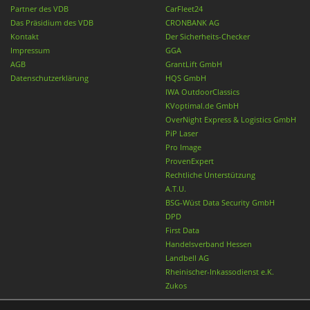
Partner des VDB
CarFleet24
Das Präsidium des VDB
CRONBANK AG
Kontakt
Der Sicherheits-Checker
Impressum
GGA
AGB
GrantLift GmbH
Datenschutzerklärung
HQS GmbH
IWA OutdoorClassics
KVoptimal.de GmbH
OverNight Express & Logistics GmbH
PiP Laser
Pro Image
ProvenExpert
Rechtliche Unterstützung
A.T.U.
BSG-Wüst Data Security GmbH
DPD
First Data
Handelsverband Hessen
Landbell AG
Rheinischer-Inkassodienst e.K.
Zukos