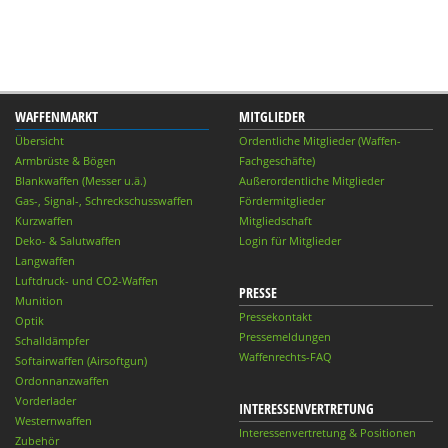
WAFFENMARKT
MITGLIEDER
Übersicht
Ordentliche Mitglieder (Waffen-
Armbrüste & Bögen
Fachgeschäfte)
Blankwaffen (Messer u.ä.)
Außerordentliche Mitglieder
Gas-, Signal-, Schreckschusswaffen
Fördermitglieder
Kurzwaffen
Mitgliedschaft
Deko- & Salutwaffen
Login für Mitglieder
Langwaffen
Luftdruck- und CO2-Waffen
PRESSE
Munition
Pressekontakt
Optik
Pressemeldungen
Schalldämpfer
Waffenrechts-FAQ
Softairwaffen (Airsoftgun)
Ordonnanzwaffen
Vorderlader
INTERESSENVERTRETUNG
Westernwaffen
Interessenvertretung & Positionen
Zubehör