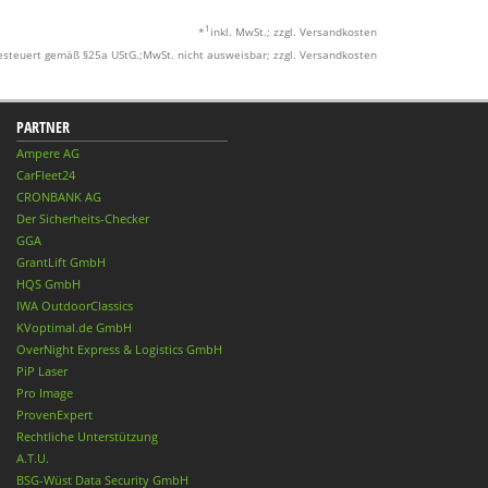
1
*
inkl. MwSt.; zzgl. Versandkosten
esteuert gemäß §25a UStG.;MwSt. nicht ausweisbar; zzgl. Versandkosten
PARTNER
Ampere AG
CarFleet24
CRONBANK AG
Der Sicherheits-Checker
GGA
GrantLift GmbH
HQS GmbH
IWA OutdoorClassics
KVoptimal.de GmbH
OverNight Express & Logistics GmbH
PiP Laser
Pro Image
ProvenExpert
Rechtliche Unterstützung
A.T.U.
BSG-Wüst Data Security GmbH