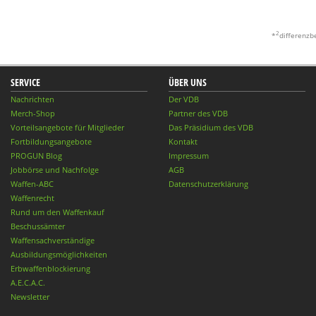
2
*
differenzb
SERVICE
ÜBER UNS
Nachrichten
Der VDB
Merch-Shop
Partner des VDB
Vorteilsangebote für Mitglieder
Das Präsidium des VDB
Fortbildungsangebote
Kontakt
PROGUN Blog
Impressum
Jobbörse und Nachfolge
AGB
Waffen-ABC
Datenschutzerklärung
Waffenrecht
Rund um den Waffenkauf
Beschussämter
Waffensachverständige
Ausbildungsmöglichkeiten
Erbwaffenblockierung
A.E.C.A.C.
Newsletter