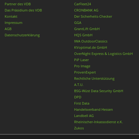
Partner des VDB
CarFleet24
Das Präsidium des VDB
CRONBANK AG
Kontakt
Der Sicherheits-Checker
Impressum
GGA
AGB
GrantLift GmbH
Datenschutzerklärung
HQS GmbH
IWA OutdoorClassics
KVoptimal.de GmbH
OverNight Express & Logistics GmbH
PiP Laser
Pro Image
ProvenExpert
Rechtliche Unterstützung
A.T.U.
BSG-Wüst Data Security GmbH
DPD
First Data
Handelsverband Hessen
Landbell AG
Rheinischer-Inkassodienst e.K.
Zukos