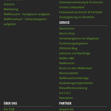
Interessenvertretung & Positionen
Zubehör
Unsere Lobbyarbeit
Bekleidung
Fachausschuss Airsoft & Paintball
Waffensuche - Kaufgesuch aufgeben
Gesetzgebung im Überblick
Waffenverkauf - Verkaufsangebot
SERVICE
aufgeben
Nachrichten
Merch-Shop
Vorteilsangebote für Mitglieder
Fortbildungsangebote
PROGUN Blog
Jobbörse und Nachfolge
Waffen-ABC
Waffenrecht
Rund um den Waffenkauf
Beschussämter
Waffensachverständige
Ausbildungsmöglichkeiten
Erbwaffenblockierung
A.E.C.A.C.
Newsletter
ÜBER UNS
PARTNER
Der VDB
Ampere AG