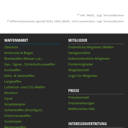
1
*
inkl. MwSt.; zzgl. Versandkosten
2
*
differenzbesteuert gemäß §25a UStG.;MwSt. nicht ausweisbar; zzgl. Versandkosten
WAFFENMARKT
MITGLIEDER
Übersicht
Ordentliche Mitglieder (Waffen-
Armbrüste & Bögen
Fachgeschäfte)
Blankwaffen (Messer u.ä.)
Außerordentliche Mitglieder
Gas-, Signal-, Schreckschusswaffen
Fördermitglieder
Kurzwaffen
Mitgliedschaft
Deko- & Salutwaffen
Login für Mitglieder
Langwaffen
Luftdruck- und CO2-Waffen
PRESSE
Munition
Pressekontakt
Optik
Pressemeldungen
Schalldämpfer
Waffenrechts-FAQ
Softairwaffen (Airsoftgun)
Ordonnanzwaffen
Vorderlader
INTERESSENVERTRETUNG
Westernwaffen