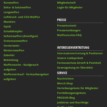
Kurzwaffen
Mitgliedschaft
Deko- & Salutwaffen
Login für Mitglieder
Langwaffen
Luftdruck- und CO2-Waffen
PRESSE
Munition
Pressekontakt
Optik
Pressemeldungen
Schalldämpfer
Waffenrechts-FAQ
Softairwaffen (Airsoftgun)
Ordonnanzwaffen
Vorderlader
INTERESSENVERTRETUNG
Westernwaffen
Interessenvertretung & Positionen
Zubehör
Unsere Lobbyarbeit
Bekleidung
Fachausschuss Airsoft & Paintball
Waffensuche - Kaufgesuch
Gesetzgebung im Überblick
aufgeben
SERVICE
Waffenverkauf - Verkaufsangebot
Nachrichten
aufgeben
Merch-Shop
Vorteilsangebote für Mitglieder
Fortbildungsangebote
PROGUN Blog
Jobbörse und Nachfolge