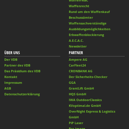
Waffen-ABC
Waffenrecht
Rund um den Waffenkauf
Beschussämter
Waffensachverständige
Ausbildungsmöglichkeiten
Erbwaffenblockierung
A.E.C.A.C.
Newsletter
ÜBER UNS
PARTNER
Der VDB
Ampere AG
Partner des VDB
CarFleet24
Das Präsidium des VDB
CRONBANK AG
Kontakt
Der Sicherheits-Checker
Impressum
GGA
AGB
GrantLift GmbH
Datenschutzerklärung
HQS GmbH
IWA OutdoorClassics
KVoptimal.de GmbH
OverNight Express & Logistics
GmbH
PiP Laser
Pro Image