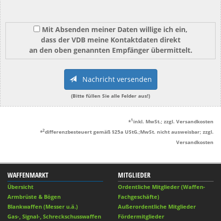
Mit Absenden meiner Daten willige ich ein,
dass der VDB meine Kontaktdaten direkt
an den oben genannten Empfänger übermittelt.
Nachricht versenden
(Bitte füllen Sie alle Felder aus!)
1
*
inkl. MwSt.; zzgl. Versandkosten
2
*
differenzbesteuert gemäß §25a UStG.;MwSt. nicht ausweisbar; zzgl.
Versandkosten
WAFFENMARKT
MITGLIEDER
Übersicht
Ordentliche Mitglieder (Waffen-
Armbrüste & Bögen
Fachgeschäfte)
Blankwaffen (Messer u.ä.)
Außerordentliche Mitglieder
Gas-, Signal-, Schreckschusswaffen
Fördermitglieder