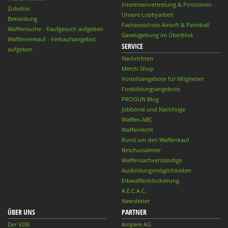
Interessenvertretung & Positionen
Zubehör
Unsere Lobbyarbeit
Bekleidung
Fachausschuss Airsoft & Paintball
Waffensuche - Kaufgesuch aufgeben
Gesetzgebung im Überblick
Waffenverkauf - Verkaufsangebot
SERVICE
aufgeben
Nachrichten
Merch-Shop
Vorteilsangebote für Mitglieder
Fortbildungsangebote
PROGUN Blog
Jobbörse und Nachfolge
Waffen-ABC
Waffenrecht
Rund um den Waffenkauf
Beschussämter
Waffensachverständige
Ausbildungsmöglichkeiten
Erbwaffenblockierung
A.E.C.A.C.
Newsletter
ÜBER UNS
PARTNER
Der VDB
Ampere AG