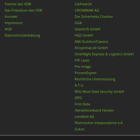
Partner des VDB
CarFleet24
Das Präsidium des VDB
CRONBANK AG
Kontakt
Der Sicherheits-Checker
Impressum
GGA
AGB
GrantLift GmbH
Datenschutzerklärung
HQS GmbH
IWA OutdoorClassics
KVoptimal.de GmbH
OverNight Express & Logistics GmbH
PiP Laser
Pro Image
ProvenExpert
Rechtliche Unterstützung
A.T.U.
BSG-Wüst Data Security GmbH
DPD
First Data
Handelsverband Hessen
Landbell AG
Rheinischer-Inkassodienst e.K.
Zukos