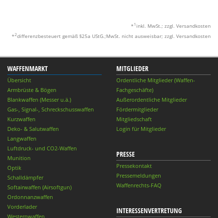
1
*
inkl. MwSt.; zzgl. Versandkosten
2
*
differenzbesteuert gemäß §25a UStG.;MwSt. nicht ausweisbar; zzgl. Versandkosten
WAFFENMARKT
MITGLIEDER
Übersicht
Ordentliche Mitglieder (Waffen-
Armbrüste & Bögen
Fachgeschäfte)
Blankwaffen (Messer u.ä.)
Außerordentliche Mitglieder
Gas-, Signal-, Schreckschusswaffen
Fördermitglieder
Kurzwaffen
Mitgliedschaft
Deko- & Salutwaffen
Login für Mitglieder
Langwaffen
Luftdruck- und CO2-Waffen
PRESSE
Munition
Pressekontakt
Optik
Pressemeldungen
Schalldämpfer
Waffenrechts-FAQ
Softairwaffen (Airsoftgun)
Ordonnanzwaffen
Vorderlader
INTERESSENVERTRETUNG
Westernwaffen