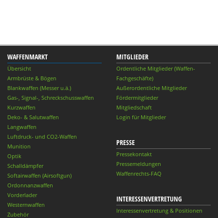
WAFFENMARKT
MITGLIEDER
Übersicht
Ordentliche Mitglieder (Waffen-
Armbrüste & Bögen
Fachgeschäfte)
Blankwaffen (Messer u.ä.)
Außerordentliche Mitglieder
Gas-, Signal-, Schreckschusswaffen
Fördermitglieder
Kurzwaffen
Mitgliedschaft
Deko- & Salutwaffen
Login für Mitglieder
Langwaffen
Luftdruck- und CO2-Waffen
PRESSE
Munition
Pressekontakt
Optik
Pressemeldungen
Schalldämpfer
Waffenrechts-FAQ
Softairwaffen (Airsoftgun)
Ordonnanzwaffen
Vorderlader
INTERESSENVERTRETUNG
Westernwaffen
Interessenvertretung & Positionen
Zubehör