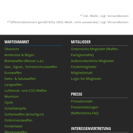
1
*
inkl. MwSt.; zzgl. Versandkosten
2
*
differenzbesteuert gemäß §25a UStG.;MwSt. nicht ausweisbar; zzgl. Versandkosten
WAFFENMARKT
MITGLIEDER
Übersicht
Ordentliche Mitglieder (Waffen-
Armbrüste & Bögen
Fachgeschäfte)
Blankwaffen (Messer u.ä.)
Außerordentliche Mitglieder
Gas-, Signal-, Schreckschusswaffen
Fördermitglieder
Kurzwaffen
Mitgliedschaft
Deko- & Salutwaffen
Login für Mitglieder
Langwaffen
Luftdruck- und CO2-Waffen
PRESSE
Munition
Pressekontakt
Optik
Pressemeldungen
Schalldämpfer
Waffenrechts-FAQ
Softairwaffen (Airsoftgun)
Ordonnanzwaffen
Vorderlader
INTERESSENVERTRETUNG
Westernwaffen