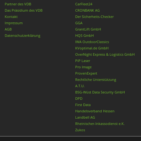
Partner des VDB
CarFleet24
Das Präsidium des VDB
CRONBANK AG
Kontakt
Der Sicherheits-Checker
Impressum
GGA
AGB
GrantLift GmbH
Datenschutzerklärung
HQS GmbH
IWA OutdoorClassics
KVoptimal.de GmbH
OverNight Express & Logistics GmbH
PiP Laser
Pro Image
ProvenExpert
Rechtliche Unterstützung
A.T.U.
BSG-Wüst Data Security GmbH
DPD
First Data
Handelsverband Hessen
Landbell AG
Rheinischer-Inkassodienst e.K.
Zukos